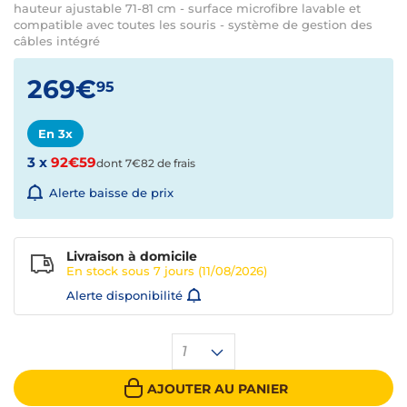
hauteur ajustable 71-81 cm - surface microfibre lavable et
compatible avec toutes les souris - système de gestion des
câbles intégré
269€
95
En 3x
3 x
92€59
dont 7€82 de frais
Alerte baisse de prix
Livraison à domicile
En stock sous
7 jours
(11/08/2026)
Alerte disponibilité
1
AJOUTER AU PANIER