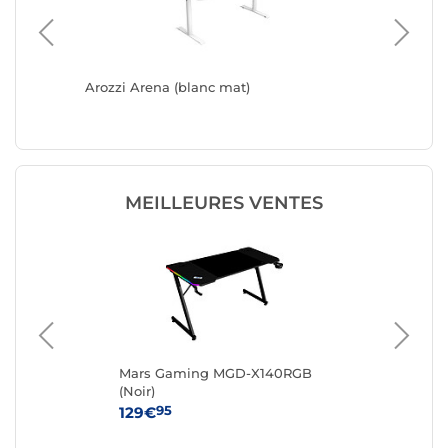
Arozzi Arena (blanc mat)
Arozzi A
MEILLEURES VENTES
Mars Gaming MGD-X140RGB
RE
(Noir)
95
129€
34