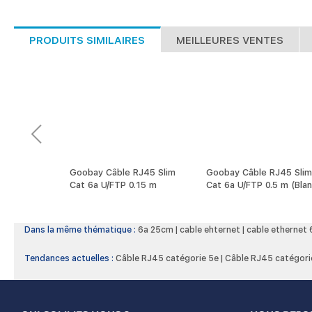
PRODUITS SIMILAIRES
MEILLEURES VENTES
RJ45 Slim
Goobay Câble RJ45 Slim
Goobay Câble RJ45 Slim
 m (Noir)
Cat 6a U/FTP 0.15 m
Cat 6a U/FTP 0.5 m (Bla
(Blanc)
Dans la même thématique :
6a 25cm
|
cable ehternet
|
cable ethernet 
Tendances actuelles :
Câble RJ45 catégorie 5e
|
Câble RJ45 catégori