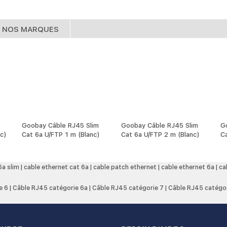
NOS MARQUES
Goobay Câble RJ45 Slim
Goobay Câble RJ45 Slim
G
nc)
Cat 6a U/FTP 1 m (Blanc)
Cat 6a U/FTP 2 m (Blanc)
Ca
6a slim
|
cable ethernet cat 6a
|
cable patch ethernet
|
cable ethernet 6a
|
ca
e 6
|
Câble RJ45 catégorie 6a
|
Câble RJ45 catégorie 7
|
Câble RJ45 catégor