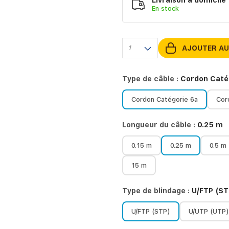
Livraison à domicile
En
stock
1
AJOUTER AU
Type de câble :
Cordon Caté
Cordon Catégorie 6a
Cor
Longueur du câble :
0.25 m
0.15 m
0.25 m
0.5 m
15 m
Type de blindage :
U/FTP (ST
U/FTP (STP)
U/UTP (UTP)