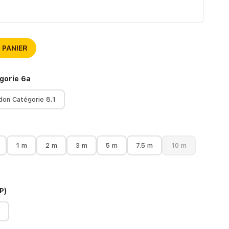
 PANIER
gorie 6a
don Catégorie 8.1
1 m
2 m
3 m
5 m
7.5 m
10 m
P)