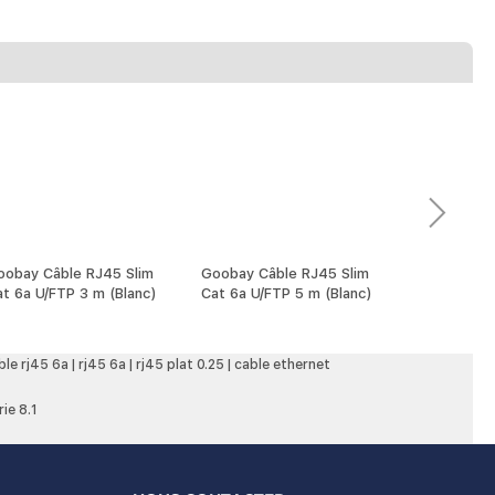
oobay Câble RJ45 Slim
Goobay Câble RJ45 Slim
Goobay Câb
t 6a U/FTP 3 m (Blanc)
Cat 6a U/FTP 5 m (Blanc)
Cat 6a U/FT
ble rj45 6a
|
rj45 6a
|
rj45 plat 0.25
|
cable ethernet
ie 8.1