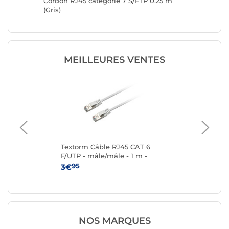
Cordon RJ45 catégorie 7 S/FTP 0.25 m
Cordon 
(Gris)
(Gris)
MEILLEURES VENTES
P 2
Textorm Câble RJ45 CAT 6
Te
F/UTP - mâle/mâle - 1 m -
F/U
Blanc
95
3€
4
NOS MARQUES