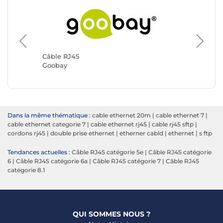
Câble RJ45
Câble R
Goobay
Génériq
Dans la même thématique :
cable ethernet 20m
|
cable ethernet 7
|
cable ethernet categorie 7
|
cable ethernet rj45
|
cable rj45 sftp
|
cordons rj45
|
double prise ethernet
|
etherner cabld
|
ethernet
|
s ftp
Tendances actuelles :
Câble RJ45 catégorie 5e
|
Câble RJ45 catégorie
6
|
Câble RJ45 catégorie 6a
|
Câble RJ45 catégorie 7
|
Câble RJ45
catégorie 8.1
QUI SOMMES NOUS ?