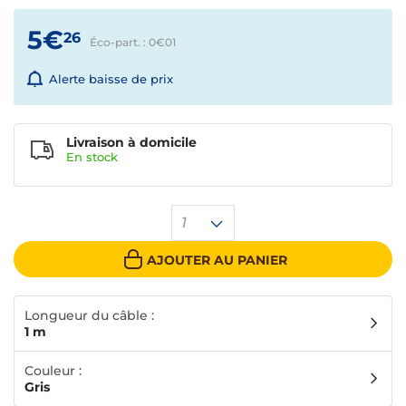
5€
26
Éco-part. : 0€
01
Alerte baisse de prix
Livraison à domicile
En
stock
1
AJOUTER AU PANIER
Longueur du câble :
1 m
Couleur :
Gris