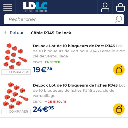
Retour
Câble RJ45 DeLock
DeLock Lot de 10 bloqueurs de Port RJ45
Lot
de 10 bloqueurs de Port pour RJ45 Femelle avec
clé de verrouillage
DISPO
:
EN
STOCK
19€
75
COMPARER
DeLock Lot de 10 bloqueurs de fiches RJ45
Lot
de 10 bloqueurs de fiches RJ45 avec clé de
verrouillage
DISPO
:
+ DE
15 JOURS
24€
95
COMPARER