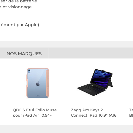
ser de la batterie
e et visionnage
arément par Apple)
NOS MARQUES
QDOS Etui Folio Muse
Zagg Pro Keys 2
T
pour iPad Air 10.9" -
Connect iPad 10.9" (A16
B
9"
Transparent Rose
et 10th Gen)
(F