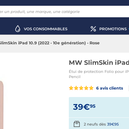
VOS CONSOMMABLES
PROMOTIONS
imSkin iPad 10.9 (2022 - 10e génération) - Rose
MW SlimSkin iPad 
Étui de protection Folio pour i
Pencil
6 avis clients
39€
95
2 neufs dès
39€95