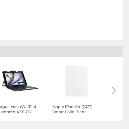
argus VersaVU iPad
Apple iPad Air (2022)
Belkin Etu
luetooth AZERTY
Smart Folio Blanc
iPad 10,9" 
rançais)
11" (A16) 