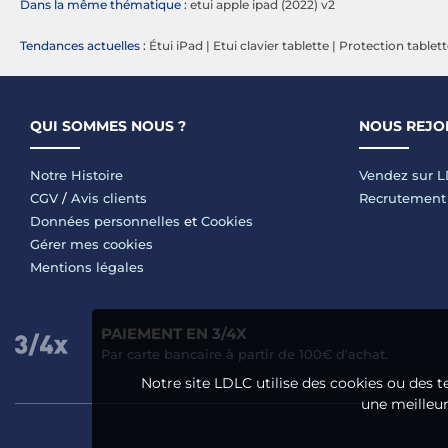
Dans la même thématique :
etui apple ipad (2022) v2
Tendances actuelles :
Étui iPad
|
Etui clavier tablette
|
Protection tablett
QUI SOMMES NOUS ?
NOUS REJO
Notre Histoire
Vendez sur 
CGV
/
Avis clients
Recrutement
Données personnelles
et
Cookies
Gérer mes cookies
Mentions légales
PAIEMENT EN 3/4X
Par carte bancaire à partir de 100€ d'achat.
Notre site LDLC utilise des cookies ou des t
une meilleure