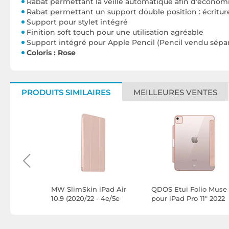
Rabat permettant la veille automatique afin d’économi
Rabat permettant un support double position : écritur
Support pour stylet intégré
Finition soft touch pour une utilisation agréable
Support intégré pour Apple Pencil (Pencil vendu sép
Coloris : Rose
PRODUITS SIMILAIRES
MEILLEURES VENTES
iPad Air
MW SlimSkin iPad Air
QDOS Etui Folio Muse
- 4e/5e
10.9 (2020/22 - 4e/5e
pour iPad Pro 11" 2022
Noir
génération) - Rose
(4th gen) / iPad Air 10.
2022 (5th gen) -
Transparent Rose