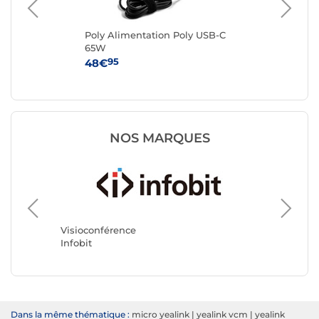
Poly Alimentation Poly USB-C
Ne
65W
Mi
95
48€
39
NOS MARQUES
Visioconférence
Visioco
Infobit
Yealink
Dans la même thématique :
micro yealink
|
yealink vcm
|
yealink