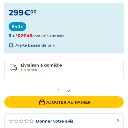
299€
00
En 3x
3 x
102€46
dont 8€38 de frais
Alerte baisse de prix
Livraison à domicile
En
stock
1
AJOUTER AU PANIER
Donner votre avis