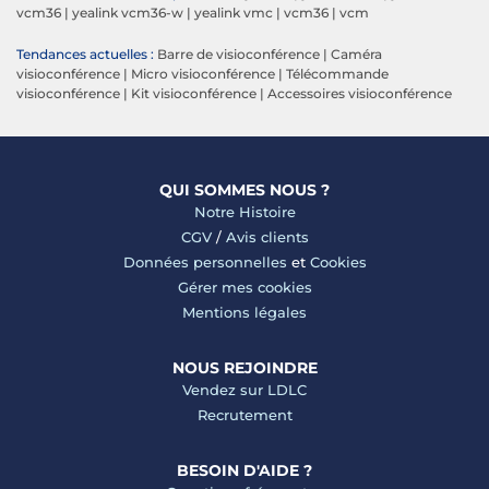
vcm36
|
yealink vcm36-w
|
yealink vmc
|
vcm36
|
vcm
Tendances actuelles :
Barre de visioconférence
|
Caméra
visioconférence
|
Micro visioconférence
|
Télécommande
visioconférence
|
Kit visioconférence
|
Accessoires visioconférence
QUI SOMMES NOUS ?
Notre Histoire
CGV
/
Avis clients
Données personnelles
et
Cookies
Gérer mes cookies
Mentions légales
NOUS REJOINDRE
Vendez sur LDLC
Recrutement
BESOIN D'AIDE ?