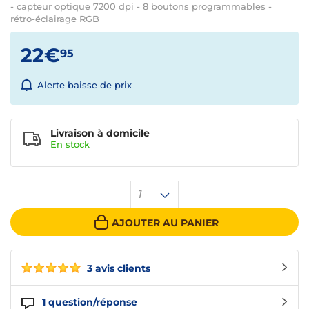
- capteur optique 7200 dpi - 8 boutons programmables -
rétro-éclairage RGB
22€
95
Alerte baisse de prix
Livraison à domicile
En
stock
1
AJOUTER AU PANIER
3 avis clients
1
question/réponse