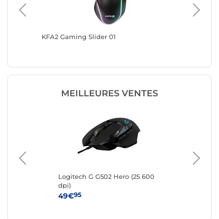
KFA2 Gaming Slider 01
Spirit o
MEILLEURES VENTES
e
Logitech G G502 Hero (25 600
IN
dpi)
95
49€
19