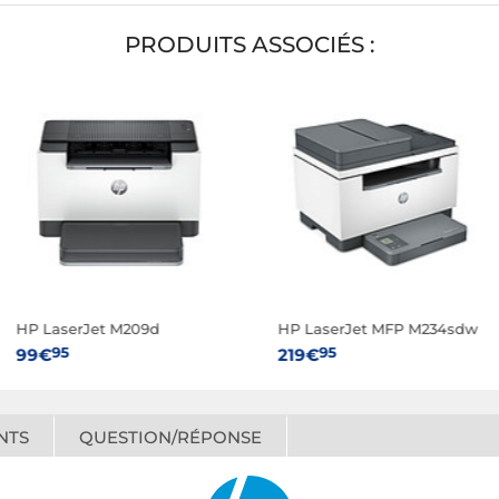
PRODUITS ASSOCIÉS :
HP LaserJet M209d
HP LaserJet MFP M234sdw
95
95
99€
219€
NTS
QUESTION/RÉPONSE