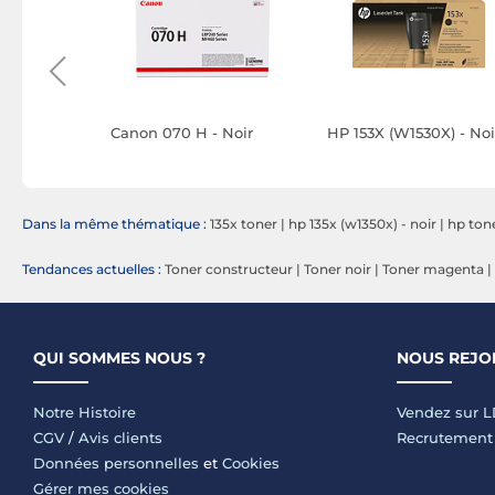
artridge
Canon 070 H - Noir
HP 153X (W1530X) - Noi
20/B625
city Noir
Dans la même thématique :
135x toner
|
hp 135x (w1350x) - noir
|
hp ton
Tendances actuelles :
Toner constructeur
|
Toner noir
|
Toner magenta
|
QUI SOMMES NOUS ?
NOUS REJO
Notre Histoire
Vendez sur 
CGV
/
Avis clients
Recrutement
Données personnelles
et
Cookies
Gérer mes cookies