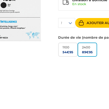
Livraison à domicile
En
stock
AJOUTER AU
1
Durée de vie (nombre de pa
1100
2400
54€95
89€95