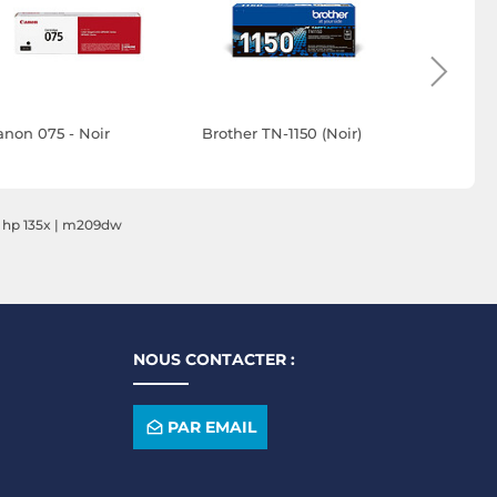
anon 075 - Noir
Brother TN-1150 (Noir)
Brother DR
 hp 135x
|
m209dw
NOUS CONTACTER :
PAR EMAIL