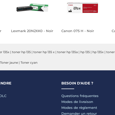
r
Lexmark 20N2XK0 - Noir
Canon 075 H - Noir
C
er 135x
|
toner hp 135
|
toner hp 135 x
|
toner hp 135a
|
hp 135
|
hp 135x
|
toner
Toner jaune
|
Toner cyan
INDRE
BESOIN D'AIDE ?
LDLC
Questions fréquentes
Modes de livraison
Modes de règlement
Demander un retour