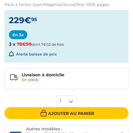
Pack 4 toners Cyan/Magenta/Jaune/Noir 1000 pages
229€
95
En 3x
3 x
78€99
dont 7€02 de frais
Alerte baisse de prix
Livraison à domicile
En
stock
1
AJOUTER AU PANIER
Autres modèles :