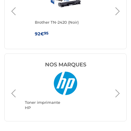
Brother TN-2420 (Noir)
Ton
95
92€
19
NOS MARQUES
Toner imprimante
Toner i
HP
Brother