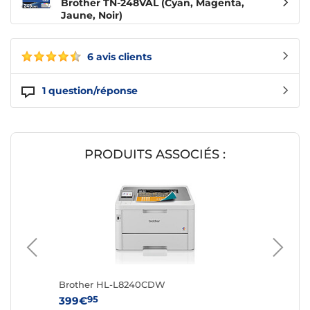
Brother TN-248VAL (Cyan, Magenta,
Jaune, Noir)
6 avis clients
1
question/réponse
PRODUITS ASSOCIÉS :
Brother HL-L8240CDW
Brothe
95
9
399€
329€