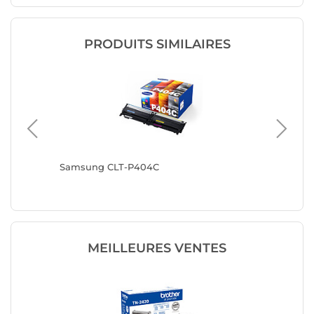
PRODUITS SIMILAIRES
ta,
Samsung CLT-P404C
Brother
Magenta
MEILLEURES VENTES