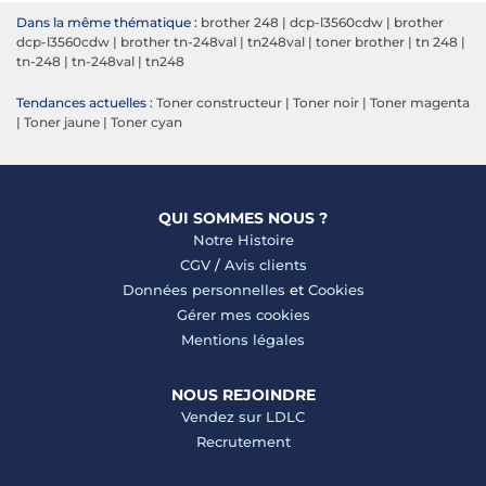
Dans la même thématique :
brother 248
|
dcp-l3560cdw
|
brother
dcp-l3560cdw
|
brother tn-248val
|
tn248val
|
toner brother
|
tn 248
|
tn-248
|
tn-248val
|
tn248
Tendances actuelles :
Toner constructeur
|
Toner noir
|
Toner magenta
|
Toner jaune
|
Toner cyan
QUI SOMMES NOUS ?
Notre Histoire
CGV
/
Avis clients
Données personnelles
et
Cookies
Gérer mes cookies
Mentions légales
NOUS REJOINDRE
Vendez sur LDLC
Recrutement