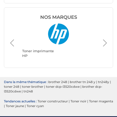
NOS MARQUES
Toner imprimante
Toner i
HP
Brother
Dans la même thématique :
brother 248
|
brother tn 248 y
|
tn248y
|
toner 248
|
toner brother
|
toner dcp-l3520cdwe
|
brother dcp-
l3520cdwe
|
tn248
Tendances actuelles :
Toner constructeur
|
Toner noir
|
Toner magenta
|
Toner jaune
|
Toner cyan