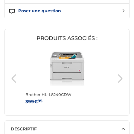
Poser une question
PRODUITS ASSOCIÉS :
Brother HL-L8240CDW
Brothe
95
9
399€
329€
DESCRIPTIF