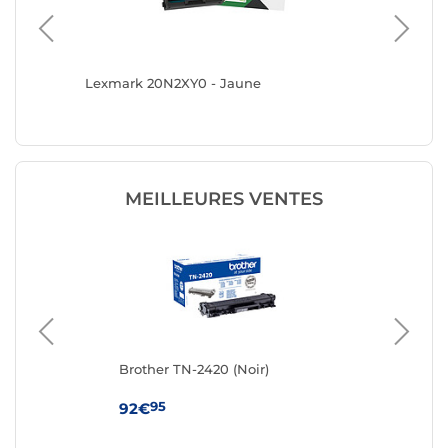
Lexmark 20N2XY0 - Jaune
Canon 0
MEILLEURES VENTES
Brother TN-2420 (Noir)
Ton
95
92€
19