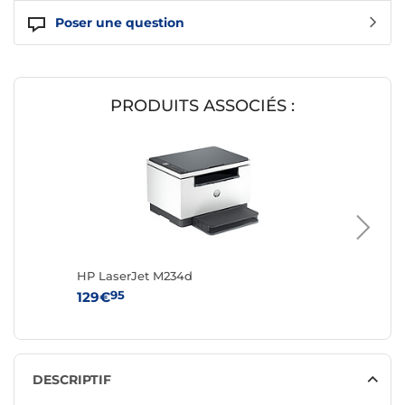
Poser une question
PRODUITS ASSOCIÉS :
HP LaserJet M234d
HP Lase
95
95
129€
219€
DESCRIPTIF