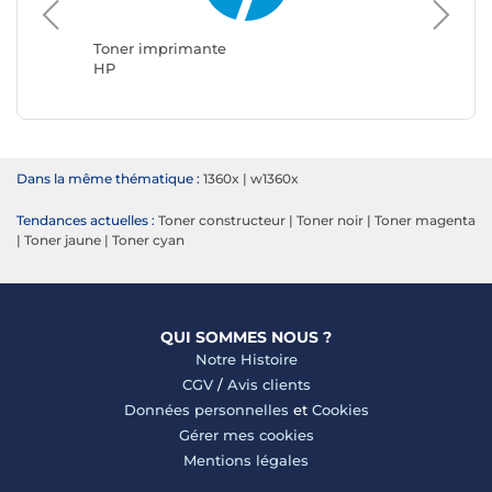
Toner i
Brother
Toner imprimante
HP
Dans la même thématique :
1360x
|
w1360x
Tendances actuelles :
Toner constructeur
|
Toner noir
|
Toner magenta
|
Toner jaune
|
Toner cyan
QUI SOMMES NOUS ?
Notre Histoire
CGV
/
Avis clients
Données personnelles
et
Cookies
Gérer mes cookies
Mentions légales