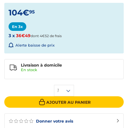
104€
95
En 3x
3 x
36€49
dont 4€52 de frais
Alerte baisse de prix
Livraison à domicile
En
stock
1
AJOUTER AU PANIER
Donner votre avis