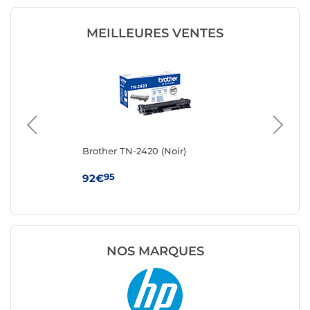
MEILLEURES VENTES
Brother TN-2420 (Noir)
Ton
95
92€
19
NOS MARQUES