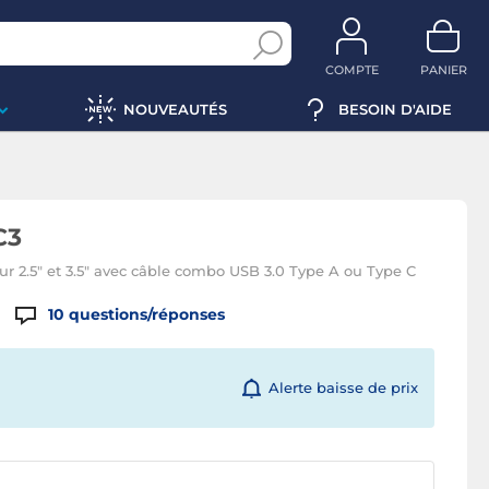
COMPTE
PANIER
NOUVEAUTÉS
BESOIN D'AIDE
C3
ur 2.5" et 3.5" avec câble combo USB 3.0 Type A ou Type C
10
questions/réponses
Alerte baisse de prix