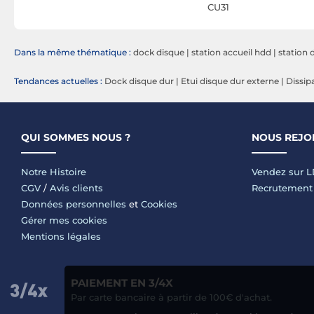
CU31
Dans la même thématique :
dock disque
|
station accueil hdd
|
station 
Tendances actuelles :
Dock disque dur
|
Etui disque dur externe
|
Dissip
QUI SOMMES NOUS ?
NOUS REJO
Notre Histoire
Vendez sur 
CGV
/
Avis clients
Recrutement
Données personnelles
et
Cookies
Gérer mes cookies
Mentions légales
PAIEMENT EN 3/4X
Par carte bancaire à partir de 100€ d'achat.