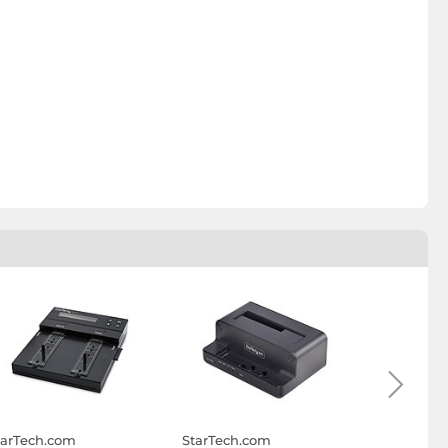
tarTech.com
StarTech.com
Delock Sta