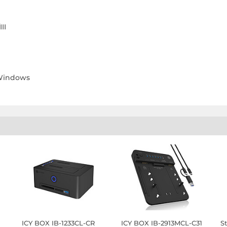
II
 Windows
ICY BOX IB-1233CL-CR
ICY BOX IB-2913MCL-C31
S