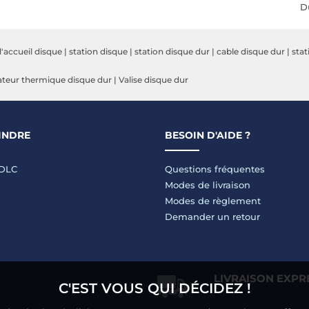
D
a
S
d'accueil disque
|
station disque
|
station disque dur
|
cable disque dur
|
stat
ateur thermique disque dur
|
Valise disque dur
INDRE
BESOIN D'AIDE ?
LDLC
Questions fréquentes
Modes de livraison
Modes de règlement
Demander un retour
LIVRAISON EXPR
C'EST VOUS QUI DÉCIDEZ !