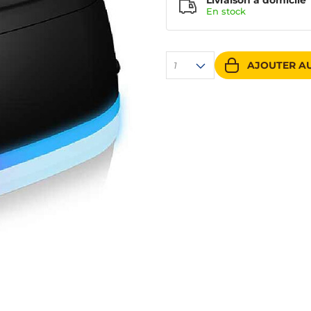
Livraison à domicile
En
stock
AJOUTER AU
1