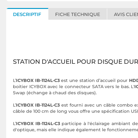
DESCRIPTIF
FICHE TECHNIQUE
AVIS CLIE
STATION D'ACCUEIL POUR DISQUE DUR 2.
L’
ICYBOX IB-1124L-C3
est une station d’accueil pour
HDD/
boitier ICYBOX avec le connecteur SATA vers le bas. L'
I
Swap (échange à chaud des disques).
L’
ICYBOX IB-1124L-C3
est fourni avec un
câble combo ext
câble de 100 cm de long vous offre une spécification USB
L’
ICYBOX IB-1124L-C3
participe à l'éclairage ambiant d
d'optique, mais elle indique également le fonctionnemen