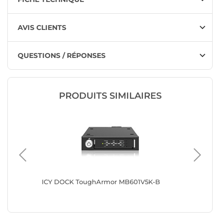
AVIS CLIENTS
QUESTIONS / RÉPONSES
PRODUITS SIMILAIRES
-B
ICY DOCK ToughArmor MB601V5K-B
ICY DO