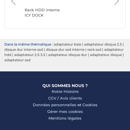
StarTec
Rack HDD interne
ICY DOCK
Dans la même thématique :
adaptateur baie
|
adaptateur disque 2.5
|
disque dur interne ssd
|
disque dur ssd interne
|
rack ssd
|
adaptateur
hdd
|
adaptateur 2.5 3.5
|
adaptateur disque dur
|
adaptateur disque
|
adaptateur ssd
QUI SOMMES NOUS ?
Notre Histoire
CGV
/
Avis clients
Données personnelles
et
Cookies
Gérer mes cookies
Mentions légales