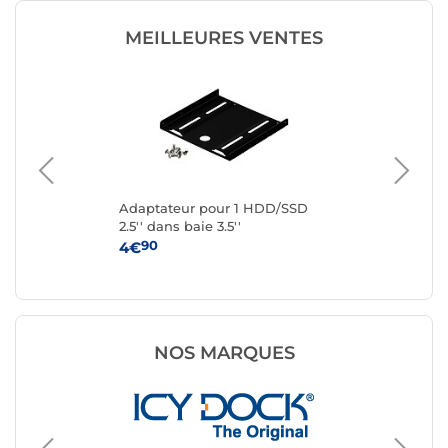
MEILLEURES VENTES
SP-
Adaptateur pour 1 HDD/SSD
Ad
2.5'' dans baie 3.5''
2.5
90
4€
3€
NOS MARQUES
Rack HD