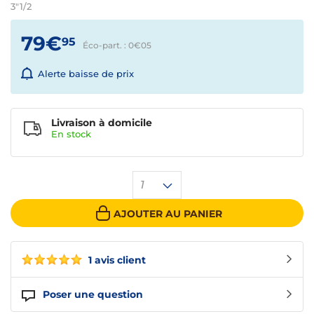
3"1/2
79€
95
Éco-part. : 0€
05
Alerte baisse de prix
Livraison à domicile
En
stock
1
AJOUTER AU PANIER
1 avis client
Poser une question