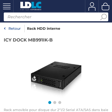
Retour
Rack HDD interne
ICY DOCK MB991IK-B
Rack amovible pour disque dur 2"1/2 Serial ATA/SAS dans baie