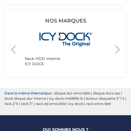
NOS MARQUES
Rack HD
StarTec
Rack HDD interne
ICY DOCK
Dans la même thématique :
disque dur amovible
|
disque durs sas
|
dock disque dur interne
|
icy dock mb991ik-b
|
lecteur disquette 3"1 2
|
rack 2"5
|
rack 3"
|
rack dd amovible
|
icy dock
|
rack amovible
QUI SOMMES NOUS ?