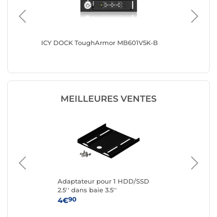
ICY DOCK ToughArmor MB601V5K-B
ICY DO
MEILLEURES VENTES
ge
Adaptateur pour 1 HDD/SSD
Ki
aie
2.5'' dans baie 3.5''
dur
90
4€
2€