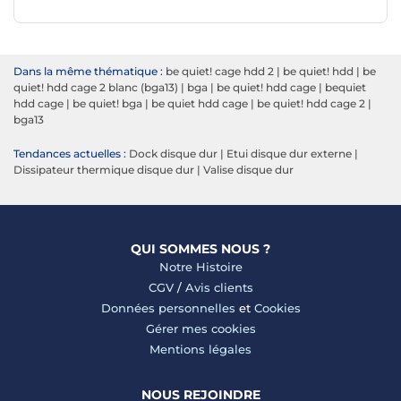
Dans la même thématique :
be quiet! cage hdd 2
|
be quiet! hdd
|
be
quiet! hdd cage 2 blanc (bga13)
|
bga
|
be quiet! hdd cage
|
bequiet
hdd cage
|
be quiet! bga
|
be quiet hdd cage
|
be quiet! hdd cage 2
|
bga13
Tendances actuelles :
Dock disque dur
|
Etui disque dur externe
|
Dissipateur thermique disque dur
|
Valise disque dur
QUI SOMMES NOUS ?
Notre Histoire
CGV
/
Avis clients
Données personnelles
et
Cookies
Gérer mes cookies
Mentions légales
NOUS REJOINDRE