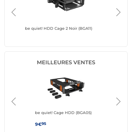
be quiet! HDD Cage 2 Noir (BGA11)
be quie
MEILLEURES VENTES
be quiet! Cage HDD (BGA05)
Ad
30
95
9€
42