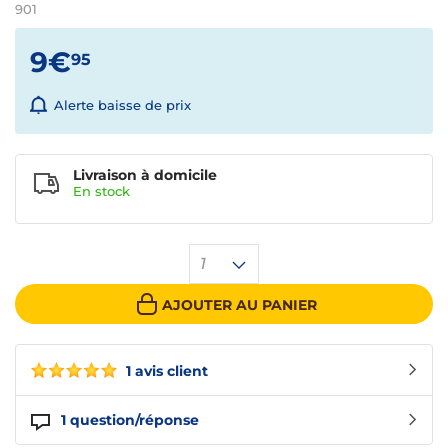
901
9€
95
Alerte baisse de prix
Livraison à domicile
En
stock
1
AJOUTER AU PANIER
1 avis client
1
question/réponse