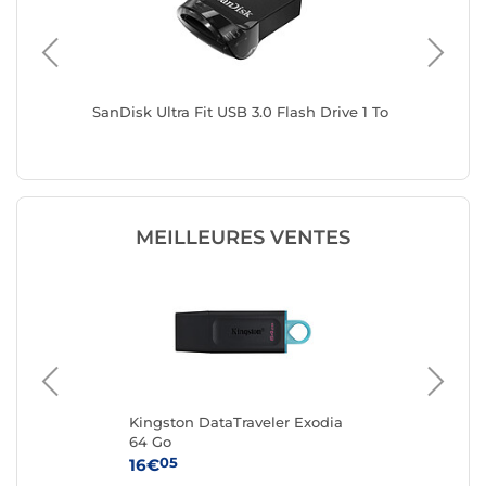
SanDisk Ultra Fit USB 3.0 Flash Drive 1 To
SanDisk 
MEILLEURES VENTES
 64
Kingston DataTraveler Exodia
San
64 Go
Go
05
16€
36