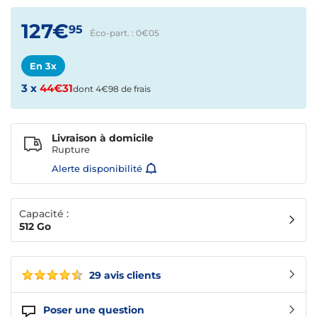
127€
95
Éco-part. : 0€
05
En 3x
3 x
44€31
dont 4€98 de frais
Livraison à domicile
Rupture
Alerte disponibilité
Capacité :
512 Go
29 avis clients
Poser une question