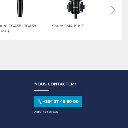
hure PGA58 (PGA58-
Shure SM4-K-KIT
Shure MV
LR-E)
NOUS CONTACTER :
+334 27 46 60 00
Appel non surtaxé