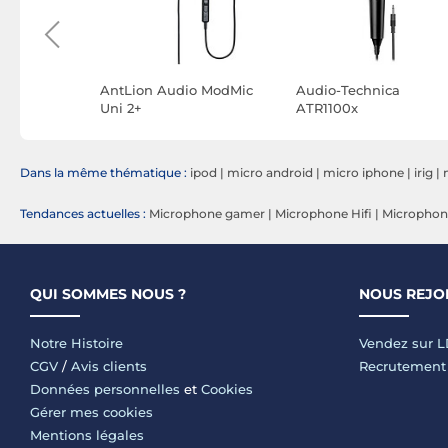
 MMIC-XT
AntLion Audio ModMic
Audio-Technica
Uni 2+
ATR1100x
Dans la même thématique :
ipod
|
micro android
|
micro iphone
|
irig
|
Tendances actuelles :
Microphone gamer
|
Microphone Hifi
|
Microphone
QUI SOMMES NOUS ?
NOUS REJO
Notre Histoire
Vendez sur 
CGV
/
Avis clients
Recrutement
Données personnelles
et
Cookies
Gérer mes cookies
Mentions légales