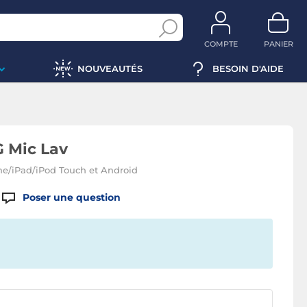
COMPTE
PANIER
NOUVEAUTÉS
BESOIN D'AIDE
G Mic Lav
ne/iPad/iPod Touch et Android
Poser une question