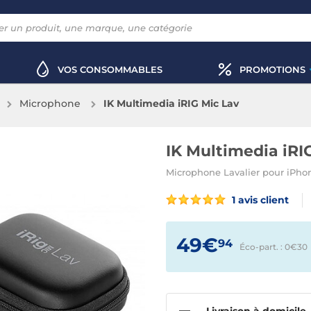
VOS CONSOMMABLES
PROMOTIONS
Microphone
IK Multimedia iRIG Mic Lav
IK Multimedia iRI
Microphone Lavalier pour iPho
1 avis client
49€
94
Éco-part. : 0€
30