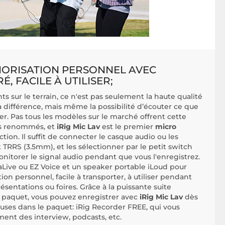
NORISATION PERSONNEL AVEC
, FACILE À UTILISER;
 sur le terrain, ce n'est pas seulement la haute qualité
la différence, mais même la possibilité d’écouter ce que
rer. Pas tous les modèles sur le marché offrent cette
us renommés, et
iRig Mic Lav
est le premier
micro
tion. Il suffit de connecter le casque audio ou les
 TRRS (3.5mm), et les sélectionner par le petit switch
monitorer le signal audio pendant que vous l'enregistrez.
Live ou EZ Voice et un speaker portable iLoud pour
on personnel, facile à transporter, à utiliser pendant
ésentations ou foires. Grâce à la puissante suite
e paquet, vous pouvez enregistrer avec
iRig Mic Lav
dès
cluses dans le paquet: iRig Recorder FREE, qui vous
ent des interview, podcasts, etc.