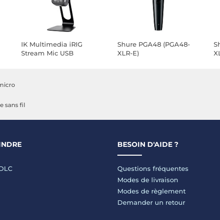
IK Multimedia iRIG
Shure PGA48 (PGA48-
S
Stream Mic USB
XLR-E)
X
micro
 sans fil
INDRE
BESOIN D'AIDE ?
LDLC
Questions fréquentes
Modes de livraison
Modes de règlement
Demander un retour