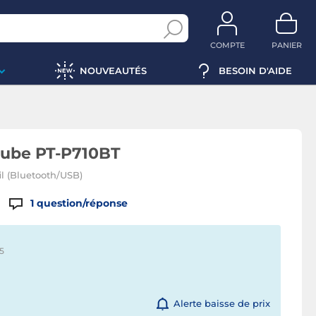
COMPTE
PANIER
NOUVEAUTÉS
BESOIN D'AIDE
Cube PT-P710BT
il (Bluetooth/USB)
1
question/réponse
5
Alerte baisse de prix