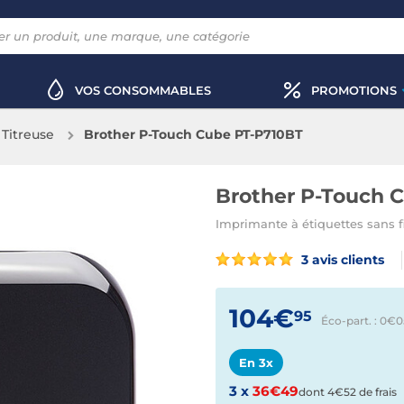
VOS CONSOMMABLES
PROMOTIONS
Titreuse
Brother P-Touch Cube PT-P710BT
Brother P-Touch 
Imprimante à étiquettes sans f
3 avis clients
104€
95
Éco-part. : 0€
0
En 3x
3 x
36€49
dont 4€52 de frais