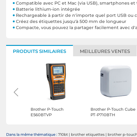
Compatible avec PC et Mac (via USB), smartphones et t
Batterie lithium-ion intégrée
Rechargeable à partir de n'importe quel port USB ou 
Créez des étiquettes jusqu'à 500 mm de longueur
Compacte, vous pouvez la partager facilement avec d'a
PRODUITS SIMILAIRES
MEILLEURES VENTES
ch PT-H110
Brother P-Touch
Brother P-Touch Cube
E560BTVP
PT-P710BTH
Dans la même thématique :
710bt
|
brother etiquettes
|
brother p-touc