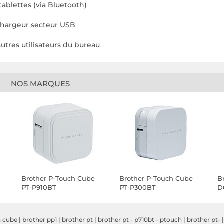
ablettes (via Bluetooth)
chargeur secteur USB
utres utilisateurs du bureau
NOS MARQUES
Brother P-Touch Cube
Brother P-Touch Cube
B
PT-P910BT
PT-P300BT
D
h cube
|
brother pp1
|
brother pt
|
brother pt - p710bt - ptouch
|
brother pt-