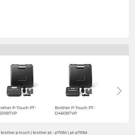
rother P-Touch PT-
Brother P-Touch PT-
Brother P
610BTVP
D460BTVP
D410
|
brother p touch
|
brother pt - p710bt
|
pt-p710bt