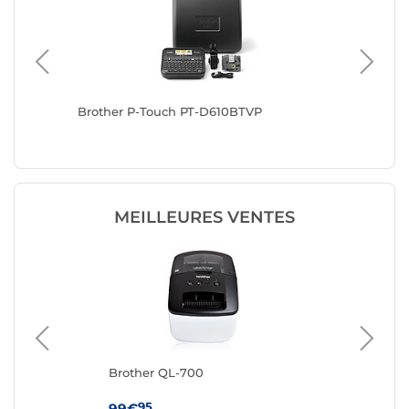
Brother P-Touch PT-D610BTVP
Brother
MEILLEURES VENTES
Brother QL-700
DY
95
99€
59