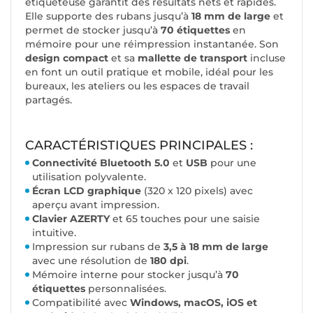
étiqueteuse garantit des résultats nets et rapides.
Elle supporte des rubans jusqu’à
18 mm de large
et
permet de stocker jusqu’à
70 étiquettes
en
mémoire pour une réimpression instantanée. Son
design compact
et sa
mallette de transport
incluse
en font un outil pratique et mobile, idéal pour les
bureaux, les ateliers ou les espaces de travail
partagés.
CARACTÉRISTIQUES PRINCIPALES :
Connectivité Bluetooth 5.0
et
USB
pour une
utilisation polyvalente.
Écran LCD graphique
(320 x 120 pixels) avec
aperçu avant impression.
Clavier AZERTY
et 65 touches pour une saisie
intuitive.
Impression sur rubans de
3,5 à 18 mm de large
avec une résolution de
180 dpi
.
Mémoire interne pour stocker jusqu’à
70
étiquettes
personnalisées.
Compatibilité avec
Windows, macOS, iOS et