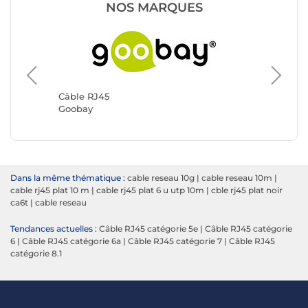
NOS MARQUES
Câble RJ45
Câble R
Goobay
Génériq
Dans la même thématique :
cable reseau 10g
|
cable reseau 10m
|
cable rj45 plat 10 m
|
cable rj45 plat 6 u utp 10m
|
cble rj45 plat noir
ca6t
|
cable reseau
Tendances actuelles :
Câble RJ45 catégorie 5e
|
Câble RJ45 catégorie
6
|
Câble RJ45 catégorie 6a
|
Câble RJ45 catégorie 7
|
Câble RJ45
catégorie 8.1