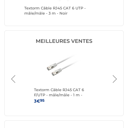
P 3 m
Textorm Câble RJ45 CAT 6 UTP -
Textorm
mâle/mâle - 3 m - Noir
mâle/mâl
MEILLEURES VENTES
T
Textorm Câble RJ45 CAT 6
Te
-
F/UTP - mâle/mâle - 1 m -
F/U
Blanc
95
3€
4