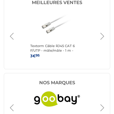
MEILLEURES VENTES
P 2
Textorm Câble RJ45 CAT 6
Te
F/UTP - mâle/mâle - 1 m -
F/U
Blanc
95
3€
4
NOS MARQUES
Câble R
Génériq