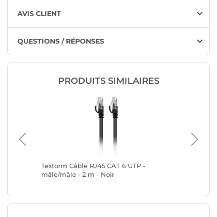
AVIS CLIENT
QUESTIONS / RÉPONSES
PRODUITS SIMILAIRES
P 15 m
Textorm Câble RJ45 CAT 6 UTP -
Textorm
mâle/mâle - 2 m - Noir
mâle/mâl