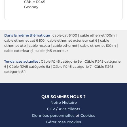
Câble RJ45
Goobay
Dans la même thématique :
cable cat 6 100
|
cable ethernet 100m
|
cable ethernet cat 6 100
|
cable ethernet exterieur cat 6
|
cable
ethernet utp
|
cable reseau
|
cable ethernet
|
cable ethernet 100 m
|
cable exterieur rj
|
cable rj45 exterieur
Tendances actuelles :
Câble RJ45 catégorie 5e
|
Câble RJ45 catégorie
6
|
Câble RJ45 catégorie 6a
|
Câble RJ45 catégorie 7
|
Câble RJ45
catégorie 8.1
QUI SOMMES NOUS ?
Notre Histoire
CGV
/
Avis clients
Données personnelles
et
Cookies
Gérer mes cookies