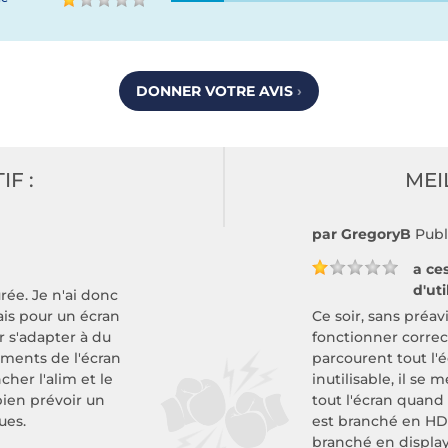
DONNER VOTRE AVIS
›
IF :
MEI
par GregoryB
Publ
a ce
d'uti
urée. Je n'ai donc
vais pour un écran
Ce soir, sans préa
r s'adapter à du
fonctionner correc
hements de l'écran
parcourent tout l'é
her l'alim et le
inutilisable, il se
bien prévoir un
tout l'écran quand 
ues.
est branché en HD
branché en display