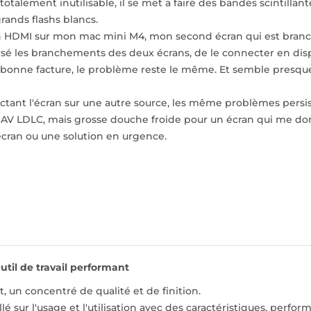
totalement inutilisable, il se met a faire des bandes scintillan
ands flashs blancs.
en HDMI sur mon mac mini M4, mon second écran qui est branc
ersé les branchements des deux écrans, de le connecter en dis
bonne facture, le problème reste le même. Et semble presque 
ant l'écran sur une autre source, les même problèmes persis
 SAV LDLC, mais grosse douche froide pour un écran qui me donn
écran ou une solution en urgence.
util de travail performant
t, un concentré de qualité et de finition.
lé sur l'usage et l'utilisation avec des caractéristiques, perfo