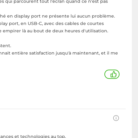
tes qui parcourent tout l'écran quand ce n'est pas
hé en display port ne présente lui aucun problème.
play port, en USB-C, avec des cables de courtes
empirer là au bout de deux heures d'utilisation.
tent.
ait entière satisfaction jusqu'à maintenant, et il me
+
rmances et technologies au top.