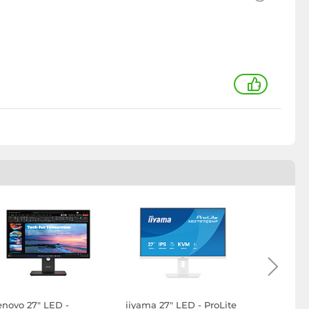
+
enovo 27" LED -
iiyama 27" LED - ProLite
iiyama 27"