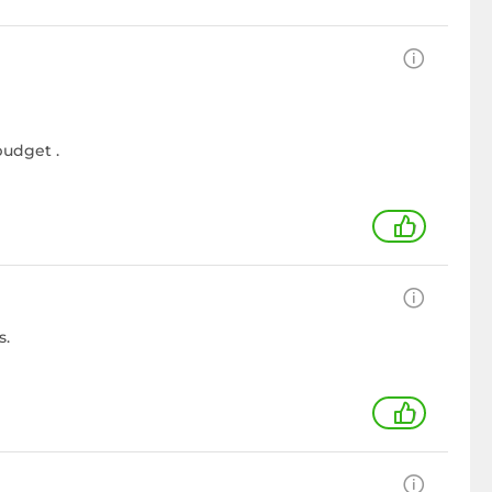
budget .
1
s.
1