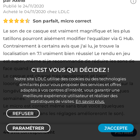
par AxelB
Publié le 24/11/2020
Acheté
le 04/11/2020 chez LDLC
Son parfait, micro correct
Le son de ce casque est vraiment magnifique et les plus
tatillons pourront aisément modifier l'equalizer via G Hub.
Contrairement à certains avis que j'ai lu, je trouve la
localisation en 7.1 vraiment bien réussie! Le rendu en jeu
est super, même si je recommande de réduire les sons de
face quand vous jouez à un FPS.
C'EST VOUS QUI DÉCIDEZ !
Le casque est chargé très rapidement et tient
Notre site LDLC utilise des cookies ou des technologies
looongtemps. Je n'ai toutefois pas encore de retour sur la
similaires pour vous proposer des services et offres
adaptés à vos centres d’intérêt, vous garantir une
longévité de la batterie, ne l'ayant que depuis quelques
meilleure expérience utilisateur et réaliser des
semaines.
statistiques de visites.
En savoir plus.
Le micro est correct même sans blue voice (quelques
manipulations dans les réglages amélioreront le son).
REFUSER
PARAMÉTRER
J'ACCEPTE
Seul "bémol": j'appuie sur le bouton "on-off" à chaque fois
44 avis correspondent
FILTRER
Trier /
Filtrer
que je mets/retire le casque...