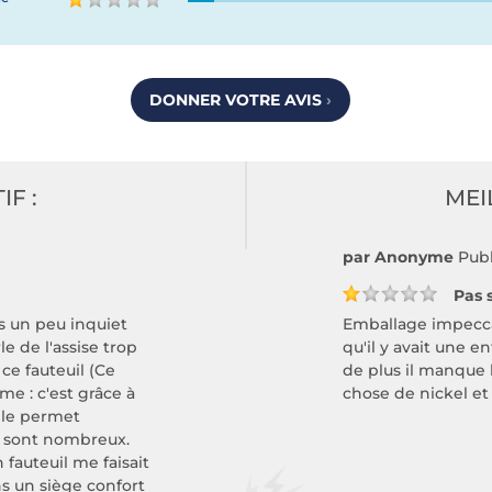
DONNER VOTRE AVIS
›
IF :
MEI
par Anonyme
Publ
Pas s
is un peu inquiet
Emballage impecca
e de l'assise trop
qu'il y avait une en
 ce fauteuil (Ce
de plus il manque 
me : c'est grâce à
chose de nickel et
able permet
s sont nombreux.
 fauteuil me faisait
ans un siège confort