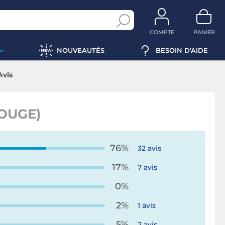
COMPTE
PANIER
NOUVEAUTÉS
BESOIN D'AIDE
Avis
ROUGE)
76%
32 avis
17%
7 avis
0%
2%
1 avis
5%
2 avis