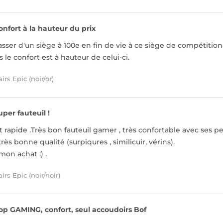
onfort à la hauteur du prix
sser d'un siège à 100e en fin de vie à ce siège de compétition c'
le confort est à hauteur de celui-ci.
rs Epic (noir/or)
uper fauteuil !
t rapide .Très bon fauteuil gamer , très confortable avec ses pe
très bonne qualité (surpiqures , similicuir, vérins).
 mon achat :) .
rs Epic (noir/noir)
op GAMING, confort, seul accoudoirs Bof