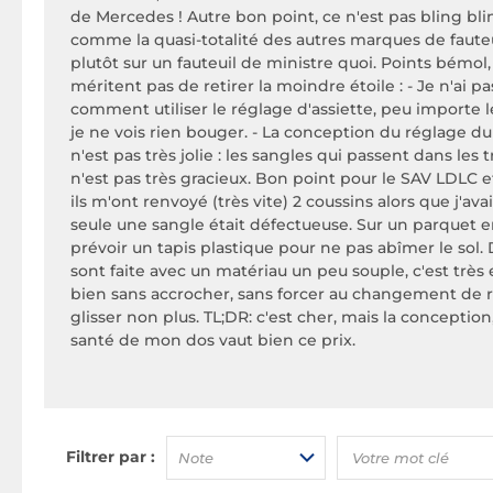
de Mercedes ! Autre bon point, ce n'est pas bling bl
comme la quasi-totalité des autres marques de fauteu
plutôt sur un fauteuil de ministre quoi. Points bémol
méritent pas de retirer la moindre étoile : - Je n'ai p
comment utiliser le réglage d'assiette, peu importe l
je ne vois rien bouger. - La conception du réglage d
n'est pas très jolie : les sangles qui passent dans les 
n'est pas très gracieux. Bon point pour le SAV LDLC e
ils m'ont renvoyé (très vite) 2 coussins alors que j'av
seule une sangle était défectueuse. Sur un parquet e
prévoir un tapis plastique pour ne pas abîmer le sol. D
sont faite avec un matériau un peu souple, c'est très e
bien sans accrocher, sans forcer au changement de ro
glisser non plus. TL;DR: c'est cher, mais la conception, 
santé de mon dos vaut bien ce prix.
Filtrer par :
Note