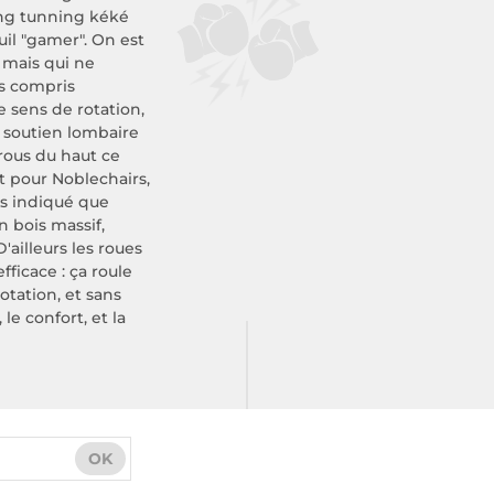
ing tunning kéké
il "gamer". On est
, mais qui ne
as compris
e sens de rotation,
u soutien lombaire
trous du haut ce
t pour Noblechairs,
ais indiqué que
n bois massif,
'ailleurs les roues
fficace : ça roule
tation, et sans
le confort, et la
OK