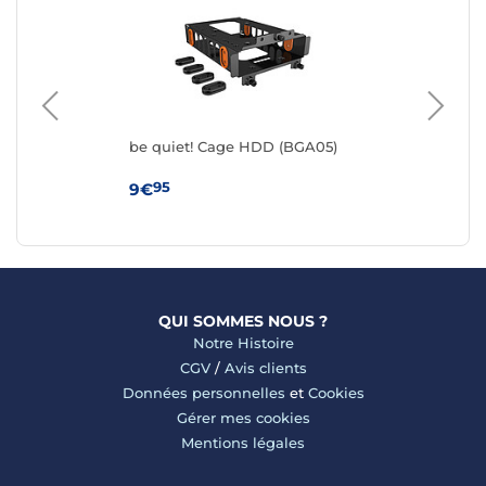
be quiet! Cage HDD (BGA05)
be 
95
9€
14
QUI SOMMES NOUS ?
Notre Histoire
CGV
/
Avis clients
Données personnelles
et
Cookies
Gérer mes cookies
Mentions légales