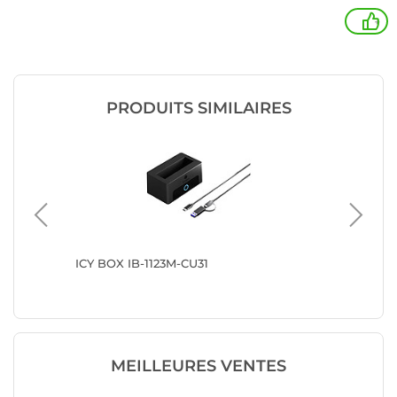
+
PRODUITS SIMILAIRES
3210BK
ICY BOX IB-1123M-CU31
ICY BOX
MEILLEURES VENTES