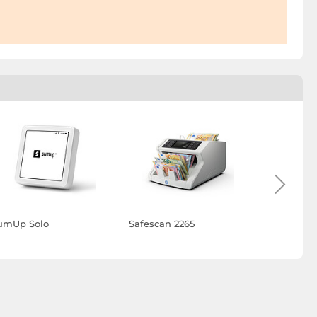
umUp Solo
Safescan 2265
Safescan 
faux billet