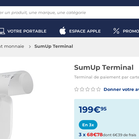
VOTRE PORTABLE
ESPACE APPLE
PROMO
nt monnaie
SumUp Terminal
SumUp Terminal
Terminal de paiement par carte
Donner votre a
199€
95
En 3x
3 x
68€78
dont 6€39 de frais