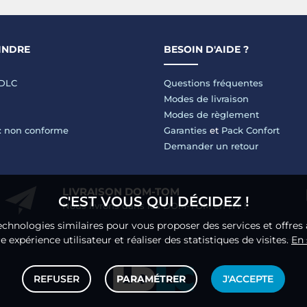
INDRE
BESOIN D'AIDE ?
LDLC
Questions fréquentes
Modes de livraison
Modes de règlement
 : non conforme
Garanties
et
Pack Confort
Demander un retour
LIVRAISON DOM-TOM
C'EST VOUS QUI DÉCIDEZ !
Nous livrons dans les DOM-TOM en HT !
echnologies similaires pour vous proposer des services et offres 
 expérience utilisateur et réaliser des statistiques de visites.
En 
REFUSER
PARAMÉTRER
J'ACCEPTE