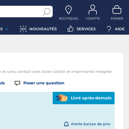
BOUTIQUES
COMPTE
PANIER
S
NOUVEAUTÉS
SERVICES
AIDE
 et sans contact avec écran tactile et imprimante intégrée
vis
Poser une question
Livré après-demain
Alerte baisse de prix