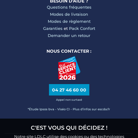
BESOIN D'AIDE ?
Questions fréquentes
Modes de livraison
Modes de règlement
Garanties
et
Pack Confort
Demander un retour
NOUS CONTACTER :
04 27 46 60 00
Appel non surtaxé
*Étude Ipsos bva - Viséo CI - Plus d’infos sur escda.fr
C'EST VOUS QUI DÉCIDEZ !
Notre site LDLC utilise des cookies ou des technologies