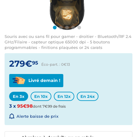
Souris avec ou sans fil pour gamer - droitier - Bluetooth/RF 2.4
GHz/Filaire - capteur optique 65000 dpi - 5 boutons
programmables - finitions plaquées or 24 carats
279€
95
Éco-part. : 0€
13
Livré demain !
En 3x
En 10x
En 12x
En 24x
3 x
95€98
dont 7€99 de frais
Alerte baisse de prix