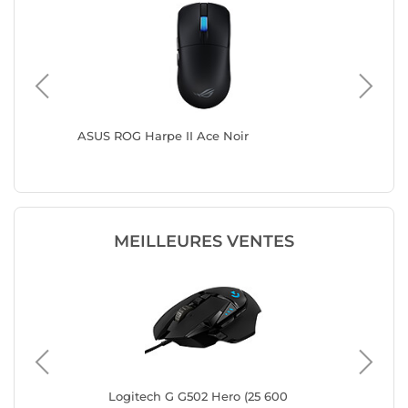
ir)
ASUS ROG Harpe II Ace Noir
ASUS R
MEILLEURES VENTES
Logitech G G502 Hero (25 600
IN