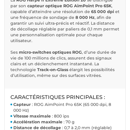
La
ROG Harpe II Extreme Edition 20
se distingue
par son
capteur optique ROG AimPoint Pro 65K
,
capable d’atteindre une résolution de
65 000 dpi
et
une fréquence de sondage de
8 000 Hz
, afin de
garantir un suivi ultra-précis et réactif. La distance
de décollage réglable par paliers de 0,1 mm permet
une personnalisation optimale pour chaque
utilisateur.
Ses
micro-switches optiques ROG
, d’une durée de
vie de 100 millions de clics, assurent des signaux
clairs et un déclenchement instantané. La
technologie
Track-on-Glass
élargit les possibilités
d’utilisation, même sur des surfaces vitrées.
CARACTÉRISTIQUES PRINCIPALES :
Capteur
: ROG AimPoint Pro 65K (65 000 dpi, 8
000 Hz)
Vitesse maximale
: 800 ips
Accélération maximale
: 70 g
Distance de décollage
: 0,7 à 2,0 mm (réglable)