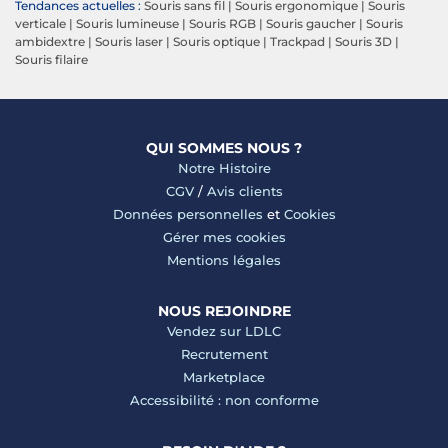
Tendances actuelles :
Souris sans fil
|
Souris ergonomique
|
Souris
verticale
|
Souris lumineuse
|
Souris RGB
|
Souris gaucher
|
Souris
ambidextre
|
Souris laser
|
Souris optique
|
Trackpad
|
Souris 3D
|
Souris filaire
QUI SOMMES NOUS ?
Notre Histoire
CGV
/
Avis clients
Données personnelles
et
Cookies
Gérer mes cookies
Mentions légales
NOUS REJOINDRE
Vendez sur LDLC
Recrutement
Marketplace
Accessibilité : non conforme