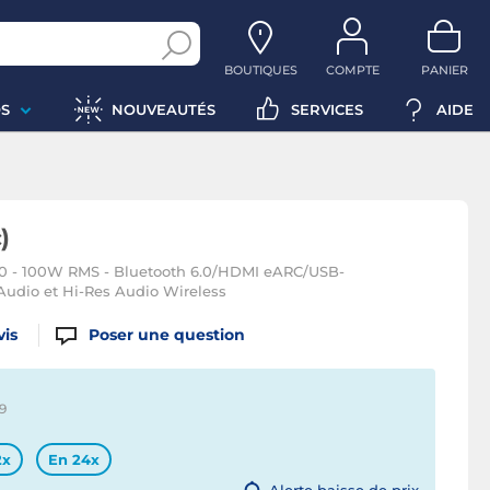
BOUTIQUES
COMPTE
PANIER
S
NOUVEAUTÉS
SERVICES
AIDE
)
.0 - 100W RMS - Bluetooth 6.0/HDMI eARC/USB-
 Audio et Hi-Res Audio Wireless
vis
Poser une question
9
2x
En 24x