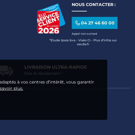
NOUS CONTACTER :
04 27 46 60 00
Appel non surtaxé
*Étude Ipsos bva - Viséo CI - Plus d’infos sur
escda.fr
LIVRAISON ULTRA-RAPIDE
Dès le lendemain !
adaptés à vos centres d’intérêt, vous garantir
savoir plus.