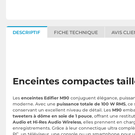
DESCRIPTIF
FICHE TECHNIQUE
AVIS CLIE
Enceintes compactes taill
Les
enceintes Edifier M90
conjuguent élégance, puissa
moderne. Avec une
puissance totale de 100 W RMS
, ce
conservant un excellent niveau de détail. Les
M90
emba
tweeters à dôme en soie de 1 pouce
, offrant une resti
Audio et Hi-Res Audio Wireless
, elles prennent en cha
enregistrements. Grâce à leur connectique ultra comp
PC, un téléviseur, une console ou un smartphone pour