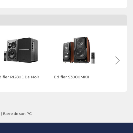
difier R1280DBs Noir
Edifier S3000MKII
Edifier R1
|
Barre de son PC