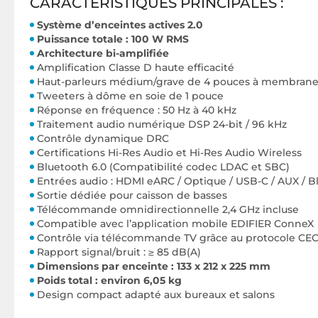
CARACTÉRISTIQUES PRINCIPALES :
Système d’enceintes actives 2.0
Puissance totale : 100 W RMS
Architecture bi-amplifiée
Amplification Classe D haute efficacité
Haut-parleurs médium/grave de 4 pouces à membrane
Tweeters à dôme en soie de 1 pouce
Réponse en fréquence : 50 Hz à 40 kHz
Traitement audio numérique DSP 24-bit / 96 kHz
Contrôle dynamique DRC
Certifications Hi-Res Audio et Hi-Res Audio Wireless
Bluetooth 6.0 (Compatibilité codec LDAC et SBC)
Entrées audio : HDMI eARC / Optique / USB-C / AUX / B
Sortie dédiée pour caisson de basses
Télécommande omnidirectionnelle 2,4 GHz incluse
Compatible avec l’application mobile EDIFIER ConneX
Contrôle via télécommande TV grâce au protocole CE
Rapport signal/bruit : ≥ 85 dB(A)
Dimensions par enceinte : 133 x 212 x 225 mm
Poids total : environ 6,05 kg
Design compact adapté aux bureaux et salons