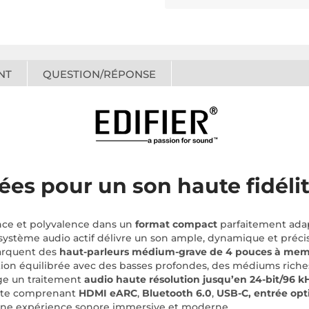
NT
QUESTION/RÉPONSE
ées pour un son haute fidéli
nce et polyvalence dans un
format compact
parfaitement adap
 système audio actif délivre un son ample, dynamique et préci
rquent des
haut-parleurs médium-grave de 4 pouces à me
tution équilibrée avec des basses profondes, des médiums riche
rge un traitement
audio haute résolution jusqu’en 24-bit/96 k
lète comprenant
HDMI eARC
,
Bluetooth 6.0
,
USB-C, entrée opt
 une expérience sonore immersive et moderne.