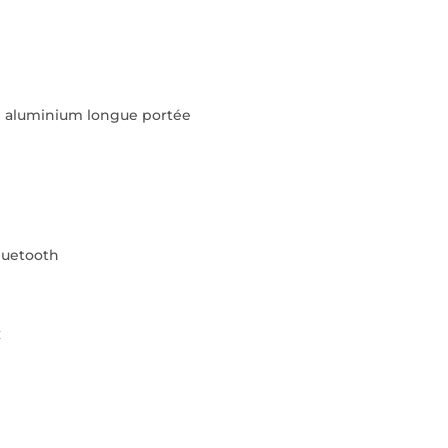
 aluminium longue portée
luetooth
C