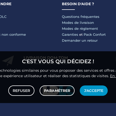
INDRE
BESOIN D'AIDE ?
LDLC
Questions fréquentes
Modes de livraison
Modes de règlement
 : non conforme
Garanties
et
Pack Confort
Demander un retour
LIVRAISON DOM-TOM
C'EST VOUS QUI DÉCIDEZ !
Nous livrons dans les DOM-TOM en HT !
echnologies similaires pour vous proposer des services et offres 
 expérience utilisateur et réaliser des statistiques de visites.
En 
REFUSER
PARAMÉTRER
J'ACCEPTE