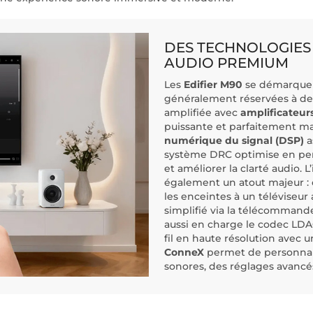
DES TECHNOLOGIES
AUDIO PREMIUM
Les
Edifier M90
se démarquent
généralement réservées à des
amplifiée avec
amplificateur
puissante et parfaitement m
numérique du signal (DSP)
a
système DRC optimise en perm
et améliorer la clarté audio. 
également un atout majeur :
les enceintes à un téléviseur
simplifié via la télécommand
aussi en charge le codec LDAC
fil en haute résolution avec un
ConneX
permet de personnali
sonores, des réglages avancés