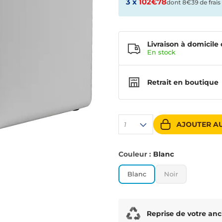
3 x
102€78
dont 8€39 de frais
Livraison à domicile 
En
stock
Retrait en boutique
AJOUTER AU
1
Couleur :
Blanc
Blanc
Noir
Reprise de votre anc