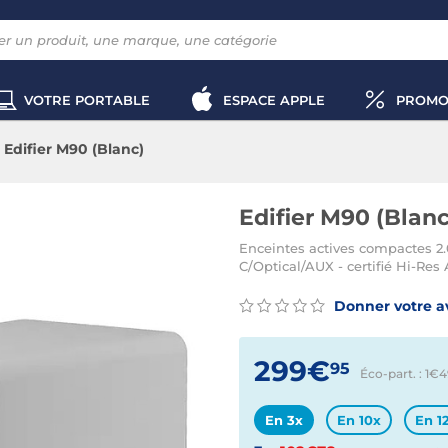
VOTRE PORTABLE
ESPACE APPLE
PROMO
Edifier M90 (Blanc)
Edifier M90 (Blanc
Enceintes actives compactes 2
C/Optical/AUX - certifié Hi-Res
Donner votre a
299€
95
Éco-part. : 1€
4
En 3x
En 10x
En 1