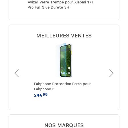
Caméra
Avizar Verre Trempé pour Xiaomi 17T
Avizar Ver
e Trempé
Pro Full Glue Dureté 9H
Résistant 
MEILLEURES VENTES
mium
Fairphone Protection Ecran pour
Akashi
Fairphone 6
iPhone
95
9
24€
10€
NOS MARQUES