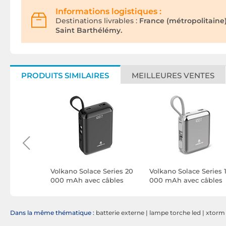
Informations logistiques :
Destinations livrables :
France (métropolitaine
Saint Barthélémy.
PRODUITS SIMILAIRES
MEILLEURES VENTES
ank
Volkano Solace Series 20
Volkano Solace Series 
5W avec
000 mAh avec câbles
000 mAh avec câbles
és
USB-C et Lightning
USB-C et Lightning
SB-C et
intégrés (Noir)
intégrés (Blanc et
anc
Argent)
Dans la même thématique :
batterie externe
|
lampe torche led
|
xtorm