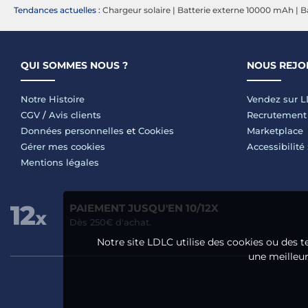
Tendances actuelles :
Chargeur solaire
|
Batterie externe 10000 mAh
|
B
QUI SOMMES NOUS ?
NOUS REJO
Notre Histoire
Vendez sur 
CGV
/
Avis clients
Recrutement
Données personnelles
et
Cookies
Marketplace
Gérer mes cookies
Accessibilité
Mentions légales
PAIEMENT JUSQU'EN 10/12X
Dès 250€ d'achat.
Notre site LDLC utilise des cookies ou des t
une meilleure