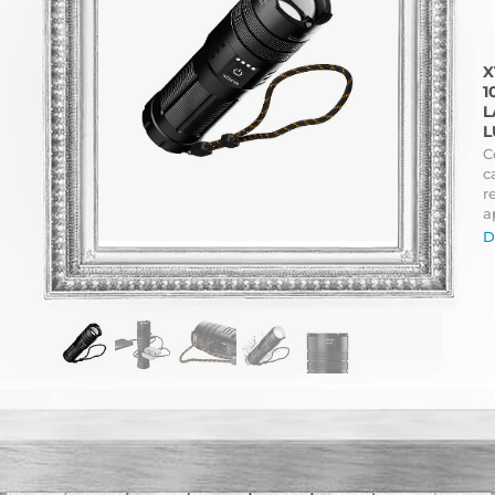
X
1
L
L
C
c
r
a
D