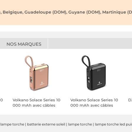
), Belgique, Guadeloupe (DOM), Guyane (DOM), Martinique (D
NOS MARQUES
10
Volkano Solace Series 10
Volkano Solace Series 10
D
000 mAh avec câbles
000 mAh avec câbles
USB-C et Lightning
USB-C et Lightning
intégrés (Rose et Or)
intégrés (Noir)
 lampe torche
|
batterie externe soleil
|
lampe torche
|
lampe torche led pui