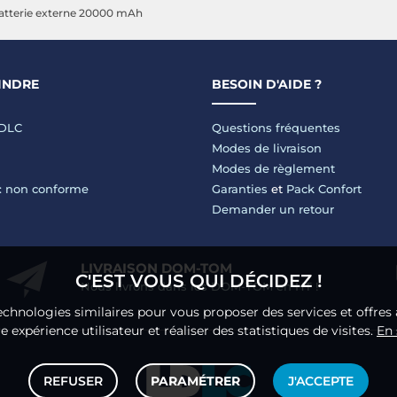
atterie externe 20000 mAh
INDRE
BESOIN D'AIDE ?
LDLC
Questions fréquentes
Modes de livraison
Modes de règlement
 : non conforme
Garanties
et
Pack Confort
Demander un retour
LIVRAISON DOM-TOM
C'EST VOUS QUI DÉCIDEZ !
Nous livrons dans les DOM-TOM en HT !
echnologies similaires pour vous proposer des services et offres 
 expérience utilisateur et réaliser des statistiques de visites.
En 
REFUSER
PARAMÉTRER
J'ACCEPTE