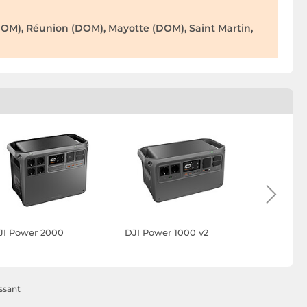
OM), Réunion (DOM), Mayotte (DOM), Saint Martin,
JI Power 2000
DJI Power 1000 v2
Maxlife P
20000mAh
USB-A ave
d'Affichag
ssant