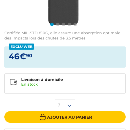
Certifiée MIL-STD 810G, elle assure une absorption optimale
des impacts lors des chutes de 3.5 mètres
EXCLU WEB
46€
90
Livraison à domicile
En
stock
1
AJOUTER AU PANIER