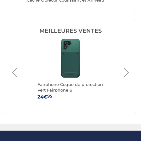
Cache Objectif Coulissant et Anneau
16e ave
r
Support Magnétique Noir
MEILLEURES VENTES
Fairphone Coque de protection
Fa
ble
Vert Fairphone 6
Re
n
6
95
24€
24