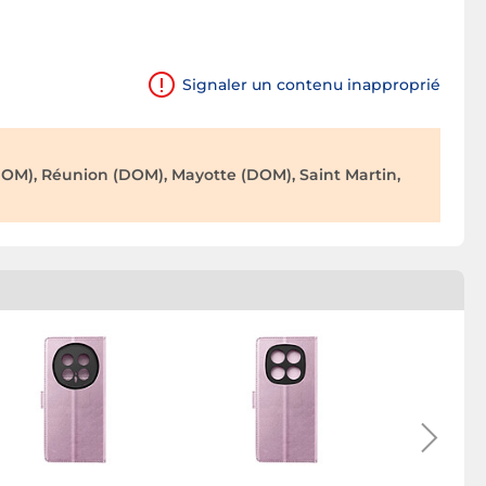
Signaler un contenu inapproprié
OM), Réunion (DOM), Mayotte (DOM), Saint Martin,