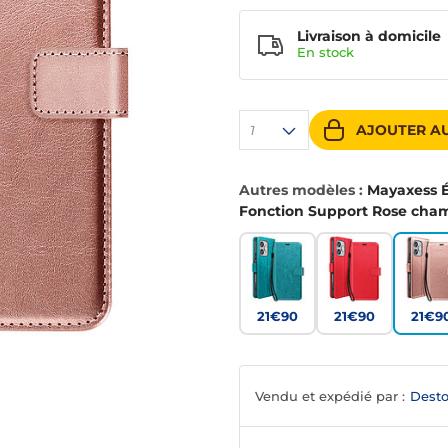
Livraison à domicile
En
stock
AJOUTER AU
1
Autres modèles :
Mayaxess É
Fonction Support Rose ch
21€90
21€90
21€9
Vendu et expédié par :
Desto