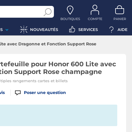
BOUTIQUES
COMPTE
PANIER
S
NOUVEAUTÉS
SERVICES
AIDE
Lite avec Dragonne et Fonction Support Rose
tefeuille pour Honor 600 Lite avec
tion Support Rose champagne
ltiples rangements cartes et billets
vis
Poser une question