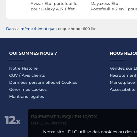
Avizar Étui portefeuille
Mayaxess Étui
our Xiaomi
pour Galaxy A27 Effet
Portefeuille 2 en 1 pou
nne et
Cuir Mat avec Support
Galaxy A07 avec Coqu
ort Rose
Vidéo
Détachable Rose
champagne
Dans la même thématique :
coque honor 600 lite
QUI SOMMES NOUS ?
NOUS REJO
Notre Histoire
Vendez sur 
CGV
/
Avis clients
Recrutement
Données personnelles
et
Cookies
Marketplace
Gérer mes cookies
Accessibilité
Mentions légales
PAIEMENT JUSQU'EN 10/12X
Dès 250€ d'achat.
Notre site LDLC utilise des cookies ou des t