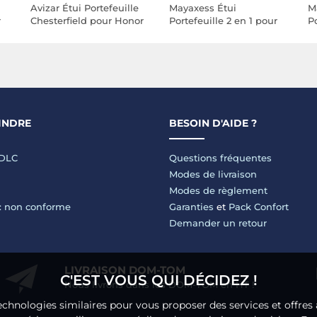
Avizar Étui Portefeuille
Mayaxess Étui
M
r
Chesterfield pour Honor
Portefeuille 2 en 1 pour
Po
e
400 Lite avec Fonction
Honor Magic 8 Lite avec
H
Support Vidéo
Coque Détachable Rose
C
champagne
c
INDRE
BESOIN D'AIDE ?
LDLC
Questions fréquentes
Modes de livraison
Modes de règlement
 : non conforme
Garanties
et
Pack Confort
Demander un retour
LIVRAISON DOM-TOM
C'EST VOUS QUI DÉCIDEZ !
Nous livrons dans les DOM-TOM en HT !
echnologies similaires pour vous proposer des services et offres 