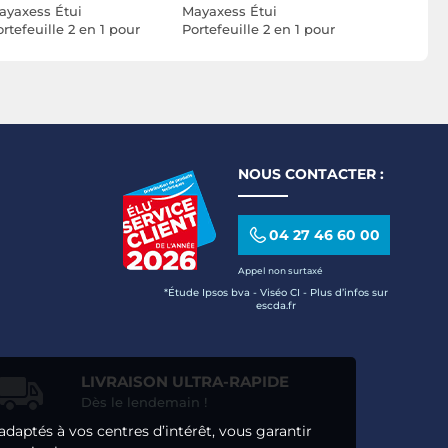
ayaxess Étui
Mayaxess Étui
Mayaxess 
rtefeuille 2 en 1 pour
Portefeuille 2 en 1 pour
Portefeuil
onor Magic 8 Pro avec
Redmi Note 15 Pro Plus
Redmi Not
oque Détachable Rose
5G avec Coque
avec Coqu
hampagne
Détachable Rose
Rose cha
champagne
NOUS CONTACTER :
04 27 46 60 00
Appel non surtaxé
*Étude Ipsos bva - Viséo CI - Plus d’infos sur
escda.fr
LIVRAISON ULTRA-RAPIDE
Dès le lendemain !
adaptés à vos centres d’intérêt, vous garantir