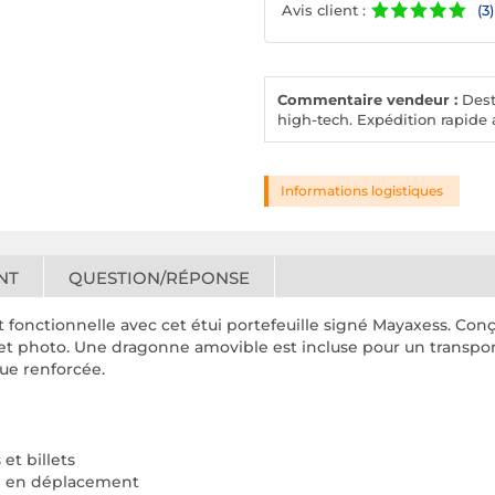
Avis client :
(3)
Commentaire vendeur :
Desto
high-tech. Expédition rapide a
Informations logistiques
NT
QUESTION/RÉPONSE
t fonctionnelle avec cet étui portefeuille signé Mayaxess. Con
et photo. Une dragonne amovible est incluse pour un transport
ue renforcée.
et billets
ue en déplacement