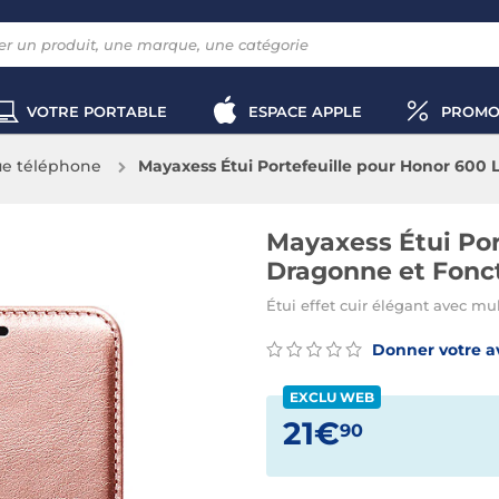
VOTRE PORTABLE
ESPACE APPLE
PROMO
e téléphone
Mayaxess Étui Portefeuille pour Honor 600 
champagne
Mayaxess Étui Por
Dragonne et Fonc
Étui effet cuir élégant avec mu
Donner votre a
EXCLU WEB
21€
90