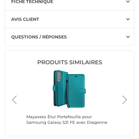
FICHE TECHNIQUE
AVIS CLIENT
QUESTIONS / RÉPONSES
PRODUITS SIMILAIRES
Galaxy
Mayaxess Étui Portefeuille pour
Mayaxess
tand
Samsung Galaxy S21 FE avec Dragonne
Samsung
Turquoise
Turquoi