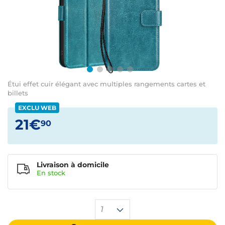
Étui effet cuir élégant avec multiples rangements cartes et
billets
EXCLU WEB
21€
90
Livraison à domicile
En
stock
1