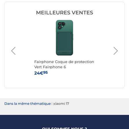
MEILLEURES VENTES
Fairphone Coque de protection
Fa
ble
Vert Fairphone 6
Re
n
6
95
24€
24
Dans la même thématique :
xiaomi 17