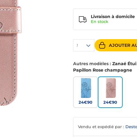
Livraison à domicile
En
stock
AJOUTER AU
1
Autres modèles :
Zanaé Étui
Papillon Rose champagne
24€90
24€90
Vendu et expédié par :
Desto