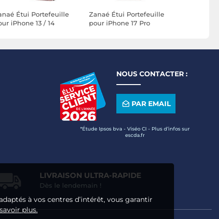
anaé Étui Portefeuille
Zanaé Étui Portefeuille
Zanaé Étui
ur iPhone 13 / 14
pour iPhone 17 Pro
pour iPho
remium Design Fleurs
Premium Design Fleurs
Design Fle
apillon Rose
Papillon Rose
Rose cha
hampagne
champagne
NOUS CONTACTER :
PAR EMAIL
*Étude Ipsos bva - Viséo CI - Plus d’infos sur
escda.fr
LIVRAISON ULTRA-RAPIDE
Dès le lendemain !
adaptés à vos centres d’intérêt, vous garantir
savoir plus.