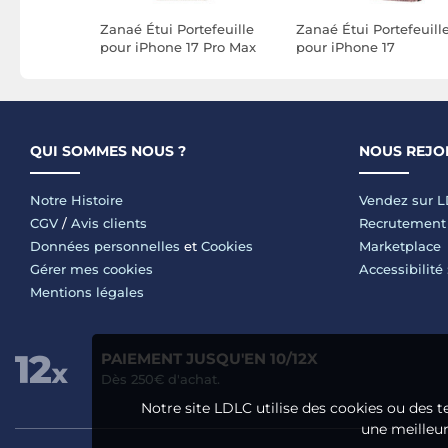
rtefeuille
Zanaé Étui Portefeuille
Zanaé Étui Portefeuill
 Pro Série
pour iPhone 17 Pro Max
pour iPhone 17
vec
Premium Design Fleurs
Premium Design Fleu
ort
Papillon Rose
Papillon Rose
champagne
champagne
QUI SOMMES NOUS ?
NOUS REJO
Notre Histoire
Vendez sur 
CGV
/
Avis clients
Recrutement
Données personnelles
et
Cookies
Marketplace
Gérer mes cookies
Accessibilité
Mentions légales
PAIEMENT JUSQU'EN 10/12X
Dès 250€ d'achat.
Notre site LDLC utilise des cookies ou des t
une meilleure