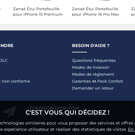
e
Zanaé Étui Portefeuille
Zanaé Étui Portefeuille
Z
pour iPhone 15 Premium
pour iPhone 16 Pro Max
po
rs
Design Fleurs Papillon
Premium Design Fleurs
P
Rose champagne
Papillon Rose
P
champagne
c
INDRE
BESOIN D'AIDE ?
LDLC
Questions fréquentes
Modes de livraison
Modes de règlement
 : non conforme
Garanties
et
Pack Confort
Demander un retour
LIVRAISON DOM-TOM
C'EST VOUS QUI DÉCIDEZ !
Nous livrons dans les DOM-TOM en HT !
echnologies similaires pour vous proposer des services et offres 
 expérience utilisateur et réaliser des statistiques de visites.
En 