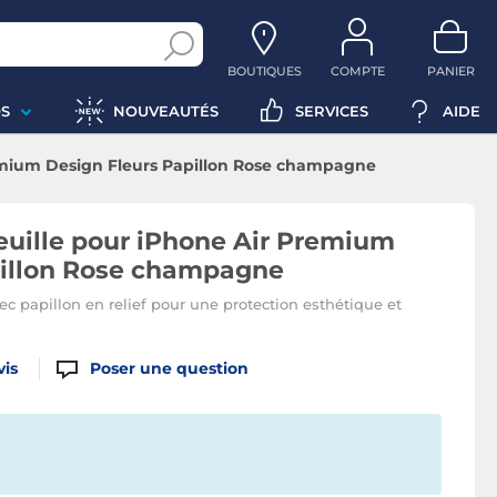
BOUTIQUES
COMPTE
PANIER
S
NOUVEAUTÉS
SERVICES
AIDE
remium Design Fleurs Papillon Rose champagne
euille pour iPhone Air Premium
pillon Rose champagne
vec papillon en relief pour une protection esthétique et
vis
Poser une question