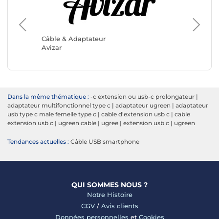
Câble &
Belkin
Câble & Adaptateur
Avizar
Dans la même thématique :
-c extension ou usb-c prolongateur
|
adaptateur multifonctionnel type c
|
adaptateur ugreen
|
adaptateur
usb type c male femelle type c
|
cable d'extension usb c
|
cable
extension usb c
|
ugreen cable
|
ugree
|
extension usb c
|
ugreen
Tendances actuelles :
Câble USB smartphone
QUI SOMMES NOUS ?
Notre Histoire
CGV
/
Avis clients
Données personnelles
et
Cookies