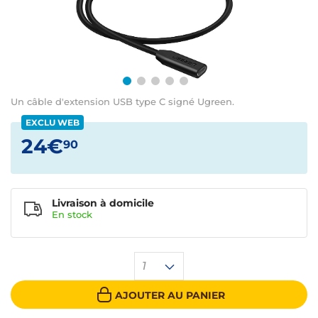
Un câble d'extension USB type C signé Ugreen.
EXCLU WEB
24€
90
Livraison à domicile
En
stock
1
AJOUTER AU PANIER