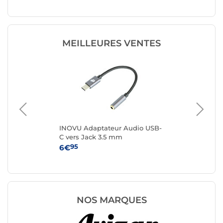
Données Blanc
MEILLEURES VENTES
Go
INOVU Adaptateur Audio USB-
Sta
C vers Jack 3.5 mm
ver
1 m
95
6€
14
NOS MARQUES