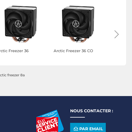
ctic Freezer 36
Arctic Freezer 36 CO
Arctic Fre
ctic freezer 8a
NOUS CONTACTER :
PAR EMAIL