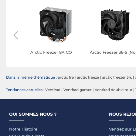
Frost
Arctic Freezer 8A CO
Arctic Freezer 36-S (Noi
anc)
Dans la même thématique :
arctic fre
|
arctic freeze
|
arctic freezer 34,
|
Tendances actuelles :
Ventirad
|
Ventirad gamer
|
Ventirad double tour
|
QUI SOMMES NOUS ?
NOUS REJO
Notre Histoire
Vendez sur 