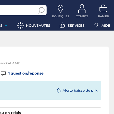
BOUTIQUES
COMPTE
PANIER
S
NOUVEAUTÉS
SERVICES
AIDE
r socket AMD
1
question/réponse
Alerte baisse de prix
ou en relais