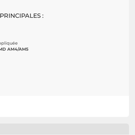
PRINCIPALES :
ppliquée
 AMD AM4/AM5