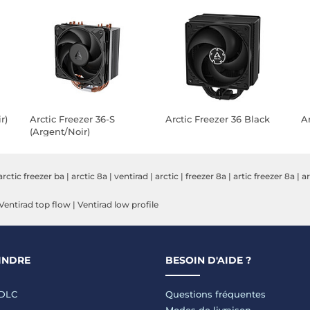
r)
Arctic Freezer 36-S
Arctic Freezer 36 Black
Ar
(Argent/Noir)
arctic freezer ba
|
arctic 8a
|
ventirad
|
arctic
|
freezer 8a
|
artic freezer 8a
|
ar
Ventirad top flow
|
Ventirad low profile
INDRE
BESOIN D'AIDE ?
LDLC
Questions fréquentes