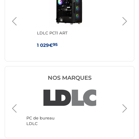
LDLC PC11 ART
GM
350
95
1 029€
41
NOS MARQUES
PC de b
Génériq
PC de bureau
LDLC