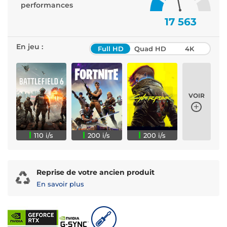
performances
17 563
En jeu :
Full HD
Quad HD
4K
VOIR
110 i/s
200 i/s
200 i/s
Reprise de votre ancien produit
En savoir plus