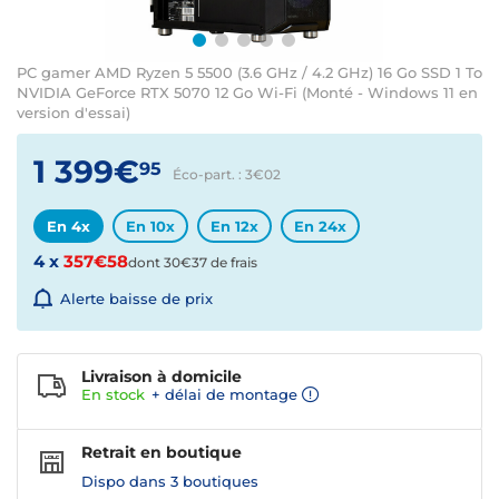
PC gamer AMD Ryzen 5 5500 (3.6 GHz / 4.2 GHz) 16 Go SSD 1 To
NVIDIA GeForce RTX 5070 12 Go Wi-Fi (Monté - Windows 11 en
version d'essai)
1 399€
95
Éco-part. : 3€
02
En 4x
En 10x
En 12x
En 24x
4 x
357€58
dont 30€37 de frais
Alerte baisse de prix
Livraison à domicile
En
stock
+ délai de montage
Retrait en boutique
Dispo dans
3 boutiques