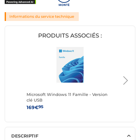
Informations du service technique
PRODUITS ASSOCIÉS :
Microsoft Windows 11 Famille - Version
Microsof
clé USB
Version
95
9
169€
279€
DESCRIPTIF