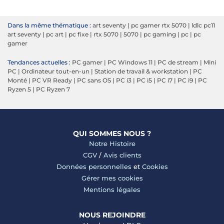
Dans la même thématique :
art seventy
|
pc gamer rtx 5070
|
ldlc pc11
art seventy
|
pc art
|
pc fixe
|
rtx 5070
|
5070
|
pc gaming
|
pc
|
pc
gamer
Tendances actuelles :
PC gamer
|
PC Windows 11
|
PC de stream
|
Mini
PC
|
Ordinateur tout-en-un
|
Station de travail & workstation
|
PC
Monté
|
PC VR Ready
|
PC sans OS
|
PC i3
|
PC i5
|
PC i7
|
PC i9
|
PC
Ryzen 5
|
PC Ryzen 7
QUI SOMMES NOUS ?
Notre Histoire
CGV
/
Avis clients
Données personnelles
et
Cookies
Gérer mes cookies
Mentions légales
NOUS REJOINDRE