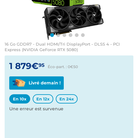
16 Go GDDR7 - Dual HDMI/Tri DisplayPort - DLSS 4 - PCI
Express (NVIDIA GeForce RTX 5080)
1 879€
95
Éco-part. : 0€
50
Livré demain !
En 10x
En 12x
En 24x
Une erreur est survenue