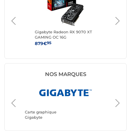
-
Gigabyte Radeon RX 9070 XT
MS
GAMING OC 16G
VE
95
879€
46
NOS MARQUES
Carte graphique
Carte g
Gigabyte
ASUS