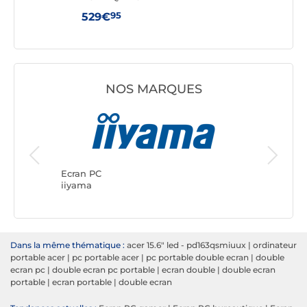
95
529€
199
NOS MARQUES
Ecran PC
ASUS
Ecran PC
iiyama
Dans la même thématique :
acer 15.6" led - pd163qsmiuux
|
ordinateur
portable acer
|
pc portable acer
|
pc portable double ecran
|
double
ecran pc
|
double ecran pc portable
|
ecran double
|
double ecran
portable
|
ecran portable
|
double ecran