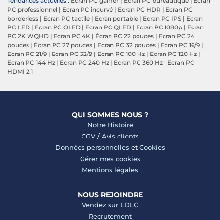
Tendances actuelles :
Ecran PC gamer
|
Ecran PC bureautique
|
Ecran
PC professionnel
|
Ecran PC incurvé
|
Ecran PC HDR
|
Ecran PC
borderless
|
Ecran PC tactile
|
Ecran portable
|
Ecran PC IPS
|
Ecran
PC LED
|
Ecran PC OLED
|
Ecran PC QLED
|
Ecran PC 1080p
|
Ecran
PC 2K WQHD
|
Ecran PC 4K
|
Écran PC 22 pouces
|
Ecran PC 24
pouces
|
Écran PC 27 pouces
|
Ecran PC 32 pouces
|
Ecran PC 16/9
|
Ecran PC 21/9
|
Ecran PC 32/9
|
Ecran PC 100 Hz
|
Ecran PC 120 Hz
|
Ecran PC 144 Hz
|
Ecran PC 240 Hz
|
Ecran PC 360 Hz
|
Ecran PC
HDMI 2.1
QUI SOMMES NOUS ?
Notre Histoire
CGV
/
Avis clients
Données personnelles
et
Cookies
Gérer mes cookies
Mentions légales
NOUS REJOINDRE
Vendez sur LDLC
Recrutement