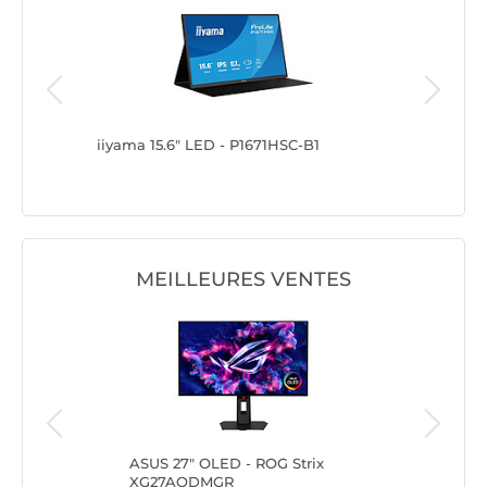
978
iiyama 15.6" LED - P1671HSC-B1
Acer 15.
MEILLEURES VENTES
ft
ASUS 27" OLED - ROG Strix
AOC
XG27AQDMGR