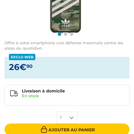
Offre à votre smartphone une défense maximale contre les
aléas du quotidien
EXCLU WEB
26€
90
Livraison à domicile
En
stock
1
AJOUTER AU PANIER