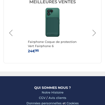
MEILLEURES VENTES
g
Fairphone Coque de protection
Ap
e
Vert Fairphone 6
iPh
95
24€
59
QUI SOMMES NOUS ?
Notre Histoire
CGV
/
Avis clients
Données personnelles
et
Cookies