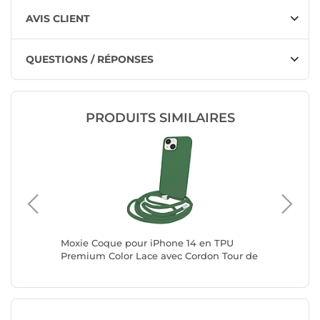
AVIS CLIENT
QUESTIONS / RÉPONSES
PRODUITS SIMILAIRES
hone 17
Moxie Coque pour iPhone 14 en TPU
Moxie C
uille
Premium Color Lace avec Cordon Tour de
Premium
Cou Kaki
Cou Kak