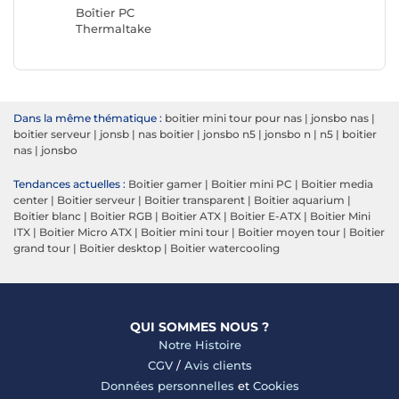
Boîtier PC
Thermaltake
Dans la même thématique :
boitier mini tour pour nas
|
jonsbo nas
|
boitier serveur
|
jonsb
|
nas boitier
|
jonsbo n5
|
jonsbo n
|
n5
|
boitier
nas
|
jonsbo
Tendances actuelles :
Boitier gamer
|
Boitier mini PC
|
Boitier media
center
|
Boitier serveur
|
Boitier transparent
|
Boitier aquarium
|
Boitier blanc
|
Boitier RGB
|
Boitier ATX
|
Boitier E-ATX
|
Boitier Mini
ITX
|
Boitier Micro ATX
|
Boitier mini tour
|
Boitier moyen tour
|
Boitier
grand tour
|
Boitier desktop
|
Boitier watercooling
QUI SOMMES NOUS ?
Notre Histoire
CGV
/
Avis clients
Données personnelles
et
Cookies