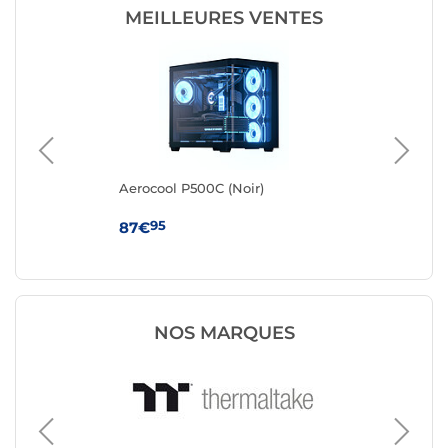
MEILLEURES VENTES
Aerocool P500C (Noir)
Aer
95
87€
87
NOS MARQUES
Boîtier 
Corsair