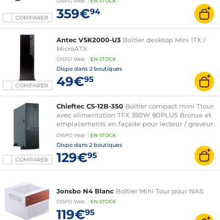
DISPO
Web
:
EN
STOCK
359€
94
COMPARER
Antec VSK2000-U3
Boitier desktop Mini ITX /
MicroATX
DISPO
Web
:
EN
STOCK
Dispo dans
2 boutiques
49€
95
COMPARER
Chieftec CS-12B-350
Boîtier compact mini Ttour
avec alimentation TFX 350W 80PLUS Bronze et
emplacements en façade pour lecteur / graveur
optique et lecteur de disquettes
DISPO
Web
:
EN
STOCK
Dispo dans
2 boutiques
129€
95
COMPARER
Jonsbo N4 Blanc
Boîtier Mini Tour pour NAS
DISPO
Web
:
EN
STOCK
119€
95