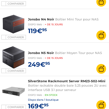
COMPARER
Jonsbo N4 Noir
Boîtier Mini Tour pour NAS
DISPO
Web
:
+ DE
15 JOURS
119€
95
COMPARER
Jonsbo N5 Noir
Boîtier Moyen Tour pour NAS
DISPO
Web
:
+ DE
15 JOURS
249€
95
COMPARER
SilverStone Rackmount Server RM23-502-Mini
Boitier rackable double baie 5.25 pouces 2U avec
interface USB 3.1 pour serveur
DISPO
Web
:
EN
STOCK
Dispo dans
1 boutique
169€
95
COMPARER