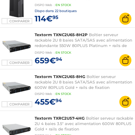
DISPO
Web
:
EN
STOCK
Dispo dans
22 boutiques
114€
95
COMPARER
Textorm TXNC2U65-8H2P
Boîtier serveur
rackable 2U 8 baies SATA/SAS avec alimentation
redondante 550W 80PLUS Platinum + rails de
fixation
DISPO
Web
:
EN
STOCK
659€
94
COMPARER
Textorm TXNC2U65-8HG
Boîtier serveur
rackable 2U 8 baies SATA/SAS avec alimentation
600W 80PLUS Gold + rails de fixation
DISPO
Web
:
EN
STOCK
455€
94
COMPARER
Textorm TXRC2U57-4HG
Boîtier serveur rackable
2U 4 baies 3.5" avec alimentation 600W 80PLUS
Gold + rails de fixation