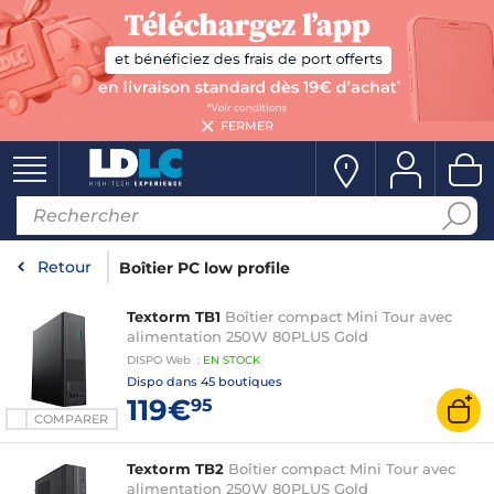
FERMER
Retour
Boîtier PC low profile
Textorm TB1
Boîtier compact Mini Tour avec
alimentation 250W 80PLUS Gold
DISPO
Web
:
EN
STOCK
Dispo dans
45 boutiques
119€
95
COMPARER
Textorm TB2
Boîtier compact Mini Tour avec
alimentation 250W 80PLUS Gold