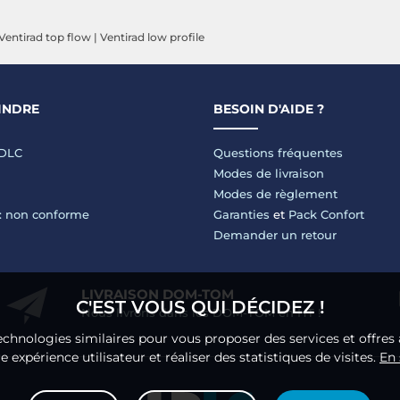
Ventirad top flow
|
Ventirad low profile
INDRE
BESOIN D'AIDE ?
LDLC
Questions fréquentes
Modes de livraison
Modes de règlement
 : non conforme
Garanties
et
Pack Confort
Demander un retour
LIVRAISON DOM-TOM
C'EST VOUS QUI DÉCIDEZ !
Nous livrons dans les DOM-TOM en HT !
echnologies similaires pour vous proposer des services et offres 
 expérience utilisateur et réaliser des statistiques de visites.
En 