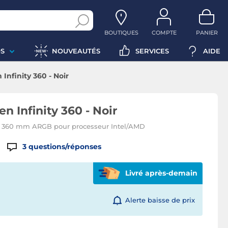
BOUTIQUES
COMPTE
PANIER
S
NOUVEAUTÉS
SERVICES
AIDE
Infinity 360 - Noir
n Infinity 360 - Noir
un 360 mm ARGB pour processeur Intel/AMD
3
questions/réponses
Livré après-demain
Alerte baisse de prix