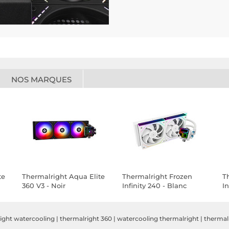
NOS MARQUES
te
Thermalright Aqua Elite
Thermalright Frozen
T
360 V3 - Noir
Infinity 240 - Blanc
In
ight watercooling
|
thermalright 360
|
watercooling thermalright
|
thermalr