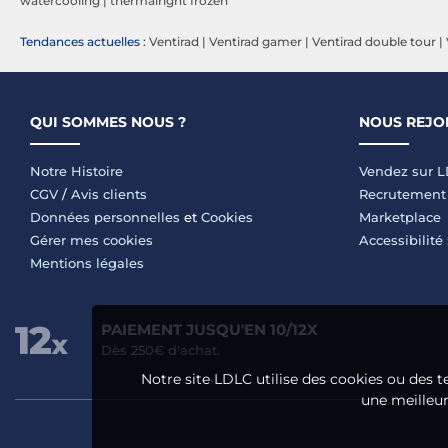
watercooling
|
thermalright frozen
Tendances actuelles :
Ventirad
|
Ventirad gamer
|
Ventirad double tour
|
QUI SOMMES NOUS ?
NOUS REJO
Notre Histoire
Vendez sur 
CGV
/
Avis clients
Recrutement
Données personnelles
et
Cookies
Marketplace
Gérer mes cookies
Accessibilité
Mentions légales
PAIEMENT JUSQU'EN 10/12X
Dès 250€ d'achat.
Notre site LDLC utilise des cookies ou des t
une meilleure