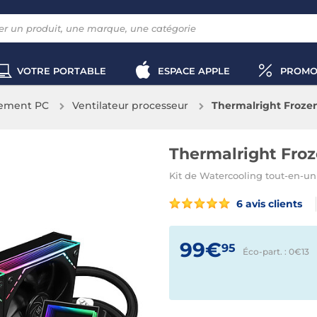
VOTRE PORTABLE
ESPACE APPLE
PROMO
sement PC
Ventilateur processeur
Thermalright Frozen 
Thermalright Froze
Kit de Watercooling tout-en-
6 avis clients
99€
95
Éco-part. : 0€
13