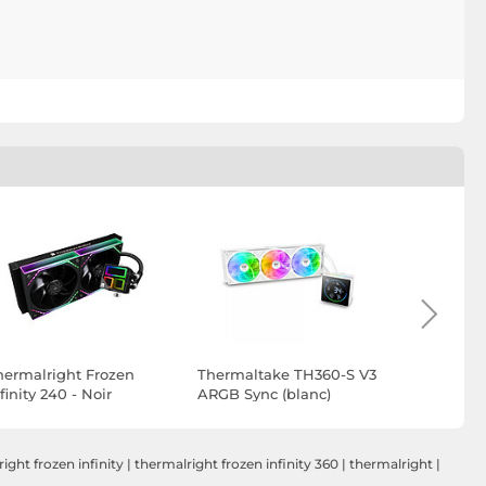
hermalright Frozen
Thermaltake TH360-S V3
Thermalta
finity 240 - Noir
ARGB Sync (blanc)
ARGB Sync
ight frozen infinity
|
thermalright frozen infinity 360
|
thermalright
|