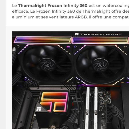
Le
Thermalright Frozen Infinity 360
est un watercooling
efficace. Le Frozen Infinity 360 de Thermalright offre d
aluminium et ses ventilateurs ARGB. Il offre une compati