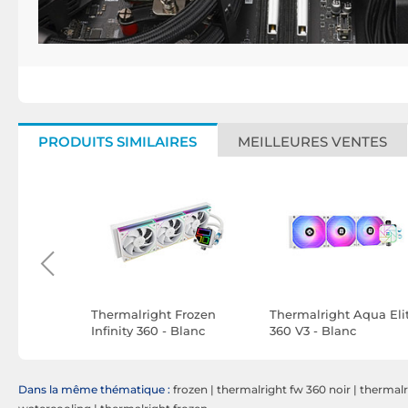
PRODUITS SIMILAIRES
MEILLEURES VENTES
 MINECUBE
Thermalright Frozen
Thermalright Aqua Eli
B Sync
Infinity 360 - Blanc
360 V3 - Blanc
Dans la même thématique :
frozen
|
thermalright fw 360 noir
|
thermalr