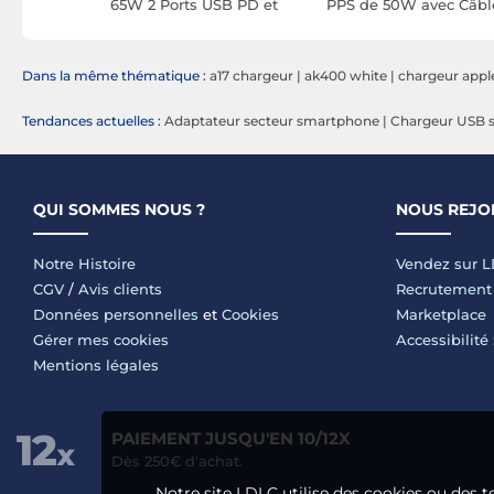
c Double
65W 2 Ports USB PD et
PPS de 50W avec Câbl
t USB 20W
PPS avec Câble
Rétractable / Ports US
Rétractable USB-C
C / USB-A Blanc
Rapide Blanc
Dans la même thématique :
a17 chargeur
|
ak400 white
|
chargeur appl
Tendances actuelles :
Adaptateur secteur smartphone
|
Chargeur USB 
QUI SOMMES NOUS ?
NOUS REJO
Notre Histoire
Vendez sur 
CGV
/
Avis clients
Recrutement
Données personnelles
et
Cookies
Marketplace
Gérer mes cookies
Accessibilité
Mentions légales
PAIEMENT JUSQU'EN 10/12X
Dès 250€ d'achat.
Notre site LDLC utilise des cookies ou des t