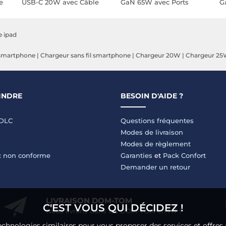
e
USB-C 20W avec Câble
GaN 65W avec Ports
G
B-
Rétractable et Port USB-
USB-C / USB et Prises
2
C Noir
Interchangeables Blanc
C
B
e ipad
smartphone
|
Chargeur sans fil smartphone
|
Chargeur 20W
|
Chargeur 2
INDRE
BESOIN D'AIDE ?
LDLC
Questions fréquentes
Modes de livraison
Modes de règlement
 : non conforme
Garanties
et
Pack Confort
Demander un retour
LIVRAISON DOM-TOM
C'EST VOUS QUI DÉCIDEZ !
Nous livrons dans les DOM-TOM en HT !
echnologies similaires pour vous proposer des services et offres 