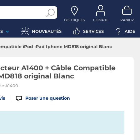
BOUTIQUES
COMPTE
PANIER
S
NOUVEAUTÉS
SERVICES
AIDE
ompatible iPod iPad Iphone MD818 original Blanc
ecteur A1400 + Câble Compatible
MD818 original Blanc
ple A1400
vis
Poser une question