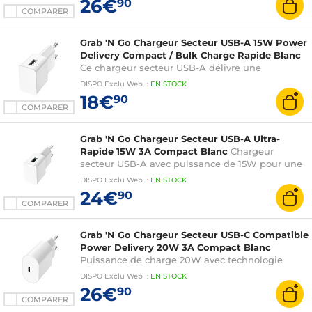
26€
90
COMPARER
Grab 'N Go Chargeur Secteur USB-A 15W Power
Delivery Compact / Bulk Charge Rapide Blanc
Ce chargeur secteur USB-A délivre une
puissance maximale de 15W et une intensité de
DISPO
Exclu Web
:
EN
STOCK
2.4A
18€
90
COMPARER
Grab 'N Go Chargeur Secteur USB-A Ultra-
Rapide 15W 3A Compact Blanc
Chargeur
secteur USB-A avec puissance de 15W pour une
recharge rapide et efficace de vos smartphones,
DISPO
Exclu Web
:
EN
STOCK
tablettes et autres appareils
24€
90
COMPARER
Grab 'N Go Chargeur Secteur USB-C Compatible
Power Delivery 20W 3A Compact Blanc
Puissance de charge 20W avec technologie
Power Delivery pour des recharges rapides et
DISPO
Exclu Web
:
EN
STOCK
optimales
26€
90
COMPARER