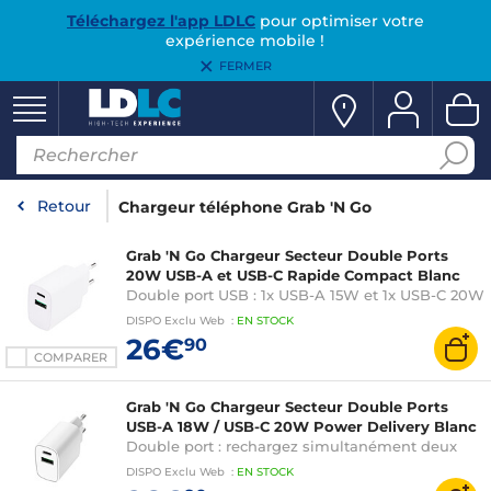
Téléchargez l'app LDLC
pour optimiser votre
expérience mobile !
FERMER
Retour
Chargeur téléphone Grab 'N Go
Grab 'N Go Chargeur Secteur Double Ports
20W USB-A et USB-C Rapide Compact Blanc
Double port USB : 1x USB-A 15W et 1x USB-C 20W
PD pour une recharge simultanée
DISPO
Exclu Web
:
EN
STOCK
26€
90
COMPARER
Grab 'N Go Chargeur Secteur Double Ports
USB-A 18W / USB-C 20W Power Delivery Blanc
Double port : rechargez simultanément deux
appareils via USB-A (18W) et USB-C (20W)
DISPO
Exclu Web
:
EN
STOCK