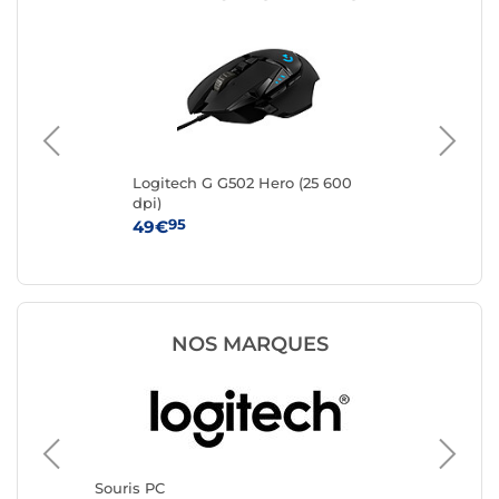
Logitech G G502 Hero (25 600
IN
dpi)
95
49€
12
NOS MARQUES
Souris 
Razer
Souris PC