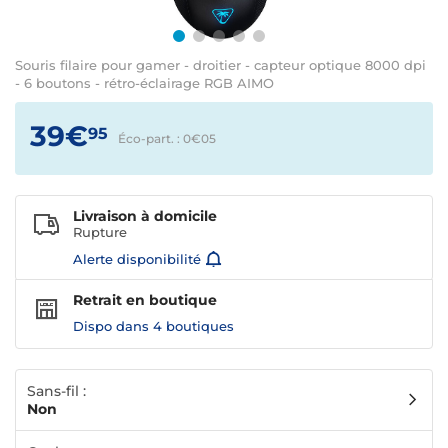
Souris filaire pour gamer - droitier - capteur optique 8000 dpi
- 6 boutons - rétro-éclairage RGB AIMO
39€
95
Éco-part. : 0€
05
Livraison à domicile
Rupture
Alerte disponibilité
Retrait en boutique
Dispo dans
4 boutiques
Sans-fil :
Non