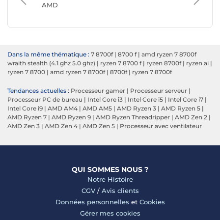
AMD
Intel
Dans la même thématique :
7 8700f
|
8700 f
|
amd ryzen 7 8700f
wraith stealth (4.1 ghz 5.0 ghz)
|
ryzen 7 8700 f
|
ryzen 8700f
|
ryzen ai
|
ryzen 7 8700
|
amd ryzen 7 8700f
|
8700f
|
ryzen 7 8700f
Tendances actuelles :
Processeur gamer
|
Processeur serveur
|
Processeur PC de bureau
|
Intel Core i3
|
Intel Core i5
|
Intel Core i7
|
Intel Core i9
|
AMD AM4
|
AMD AM5
|
AMD Ryzen 3
|
AMD Ryzen 5
|
AMD Ryzen 7
|
AMD Ryzen 9
|
AMD Ryzen Threadripper
|
AMD Zen 2
|
AMD Zen 3
|
AMD Zen 4
|
AMD Zen 5
|
Processeur avec ventilateur
QUI SOMMES NOUS ?
Notre Histoire
CGV
/
Avis clients
Données personnelles
et
Cookies
Gérer mes cookies