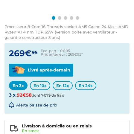
Processeur 8-Core 16-Threads socket AM5 Cache 24 Mo + AMD
Ryzen AI 4 nm TDP 65W (version boîte avec ventilateur -
garantie constructeur 3 ans)
269€
Éco-part. : 0€
05
95
Prix antérieur : 269€95
*
Livré après-demain
En 3x
En 10x
En 12x
En 24x
3 x
92€58
dont 7€79 de frais
Alerte baisse de prix
Livraison à domicile ou en relais
En
stock