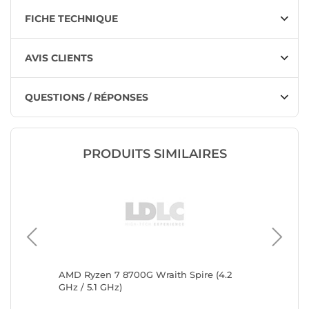
FICHE TECHNIQUE
AVIS CLIENTS
QUESTIONS / RÉPONSES
PRODUITS SIMILAIRES
4.5
AMD Ryzen 7 8700G Wraith Spire (4.2
AMD Ryz
GHz / 5.1 GHz)