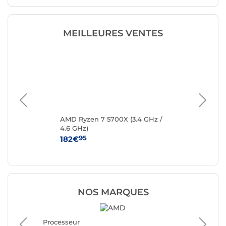
MEILLEURES VENTES
 /
AMD Ryzen 7 5700X (3.4 GHz /
AM
4.6 GHz)
GHz
95
182€
46
NOS MARQUES
Processeur
Process