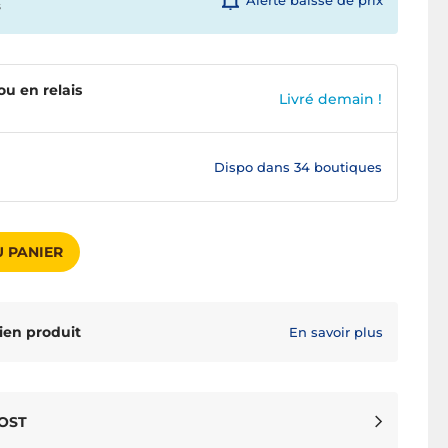
Alerte baisse de prix
s
ou en relais
Livré demain !
Dispo dans
34 boutiques
 PANIER
ien produit
En savoir plus
OOST