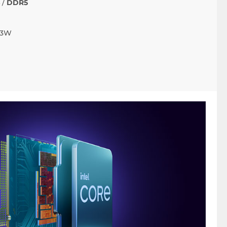
 /
DDR5
53W