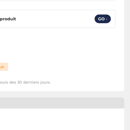
 produit
GO
›
que
ours des 30 derniers jours.