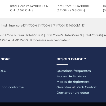
Intel Core i7-14700K (3.4
Intel Core i9-14900KF
I
GHz / 5.6 GHz)
(3.2 GHz / 5.8 GHz)
(3
|
intel
|
intel core i7-14700kf
|
14700kf
|
i7 14700
|
i7 14700kf
|
i7
eur PC de bureau
|
Intel Core i3
|
Intel Core i5
|
Intel Core i7
|
Intel Core i9
|
A
 Zen 4
|
AMD Zen 5
|
Processeur avec ventilateur
INDRE
BESOIN D'AIDE ?
LDLC
Questions fréquentes
Modes de livraison
Modes de règlement
 : non conforme
Garanties
et
Pack Confort
Demander un retour