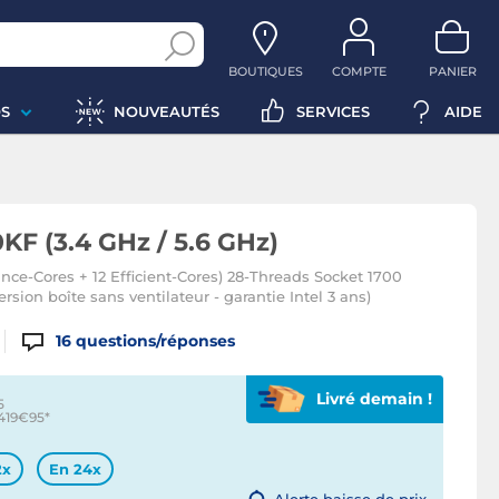
BOUTIQUES
COMPTE
PANIER
S
NOUVEAUTÉS
SERVICES
AIDE
0KF (3.4 GHz / 5.6 GHz)
nce-Cores + 12 Efficient-Cores) 28-Threads Socket 1700
sion boîte sans ventilateur - garantie Intel 3 ans)
16
questions/réponses
Livré demain !
5
 419€95
*
2x
En 24x