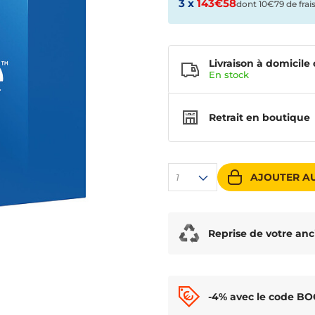
3 x
143€58
dont 10€79 de frai
Livraison à domicile 
En
stock
Retrait en boutique
AJOUTER AU
1
Reprise de votre anc
-4% avec le code B