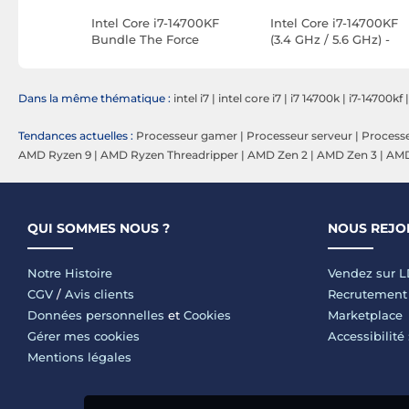
3700F (2.1
Intel Core i7-14700KF
Intel Core i7-14700KF
Bundle The Force
(3.4 GHz / 5.6 GHz) -
Version tray
Dans la même thématique :
intel i7
|
intel core i7
|
i7 14700k
|
i7-14700kf
Tendances actuelles :
Processeur gamer
|
Processeur serveur
|
Process
AMD Ryzen 9
|
AMD Ryzen Threadripper
|
AMD Zen 2
|
AMD Zen 3
|
AMD
QUI SOMMES NOUS ?
NOUS REJO
Notre Histoire
Vendez sur 
CGV
/
Avis clients
Recrutement
Données personnelles
et
Cookies
Marketplace
Gérer mes cookies
Accessibilité
Mentions légales