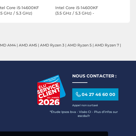
ntel Core i5-14600KF
Intel Core i5-14600KF
Intel Core
.5 GHz / 5.3 GHz)
(3.5 GHz / 5.3 GHz) -
Bundle Th
Version tray
MD AM4
|
AMD AM5
|
AMD Ryzen 3
|
AMD Ryzen 5
|
AMD Ryzen 7
|
NOUS CONTACTER :
04 27 46 60 00
Appel non surtaxé
*Étude Ipsos bva - Viséo CI - Plus d’infos sur
escda.fr