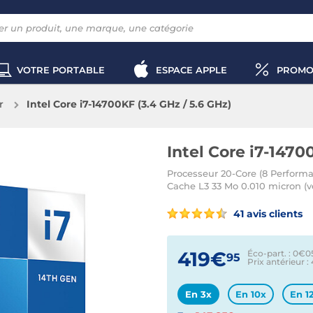
VOTRE PORTABLE
ESPACE APPLE
PROMO
r
Intel Core i7-14700KF (3.4 GHz / 5.6 GHz)
Intel Core i7-1470
Processeur 20-Core (8 Performa
Cache L3 33 Mo 0.010 micron (ver
41 avis clients
419€
Éco-part. : 0€
0
95
Prix antérieur :
En 3x
En 10x
En 1