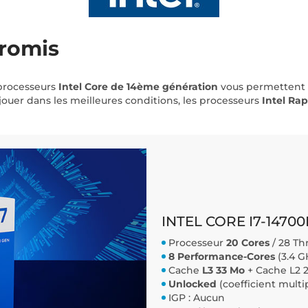
promis
 processeurs
Intel Core de 14ème génération
vous permettent d
uer dans les meilleures conditions, les processeurs
Intel Ra
INTEL CORE I7-14700
Processeur
20 Cores
/ 28 Th
8 Performance-Cores
(3.4 GH
Cache
L3 33 Mo
+ Cache L2 
Unlocked
(coefficient mult
IGP : Aucun