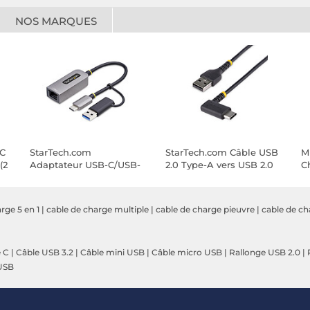
NOS MARQUES
-C
StarTech.com
StarTech.com Câble USB
M
(2
Adaptateur USB-C/USB-
2.0 Type-A vers USB 2.0
C
A vers Ethernet
Type-C à angle droit -
B
M/M - 0.3 m
rge 5 en 1
|
cable de charge multiple
|
cable de charge pieuvre
|
cable de ch
e C
|
Câble USB 3.2
|
Câble mini USB
|
Câble micro USB
|
Rallonge USB 2.0
|
USB