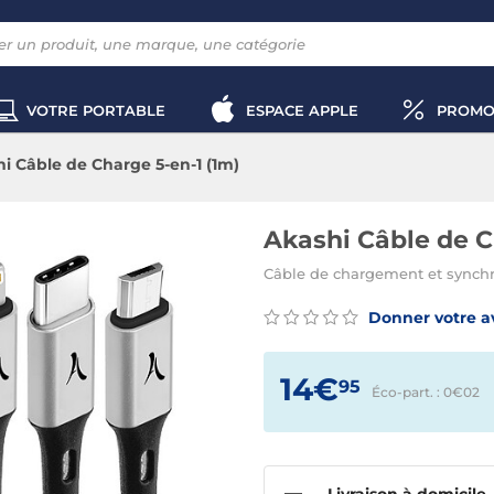
VOTRE PORTABLE
ESPACE APPLE
PROMO
i Câble de Charge 5-en-1 (1m)
Akashi Câble de C
Câble de chargement et synchr
Donner votre a
14€
95
Éco-part. : 0€
02