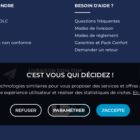
INDRE
BESOIN D'AIDE ?
LDLC
Questions fréquentes
Modes de livraison
Modes de règlement
 : non conforme
Garanties
et
Pack Confort
Demander un retour
LIVRAISON DOM-TOM
C'EST VOUS QUI DÉCIDEZ !
Nous livrons dans les DOM-TOM en HT !
echnologies similaires pour vous proposer des services et offres 
 expérience utilisateur et réaliser des statistiques de visites.
En 
REFUSER
PARAMÉTRER
J'ACCEPTE