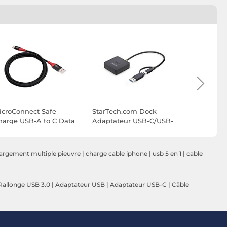
icroConnect Safe
StarTech.com Dock
StarTech.
harge USB-A to C Data
Adaptateur USB-C/USB-
Adaptateu
locker cable 1.5m
A vers M.2 NVMe
A vers M.
SATA 2,5"/3
argement multiple pieuvre
|
charge cable iphone
|
usb 5 en 1
|
cable
Rallonge USB 3.0
|
Adaptateur USB
|
Adaptateur USB-C
|
Câble