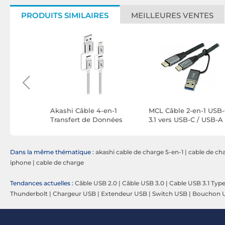
PRODUITS SIMILAIRES
MEILLEURES VENTES
ateur
Akashi Câble 4-en-1
MCL Câble 2-en-1 USB
ers USB-C
Transfert de Données
3.1 vers USB-C / USB-A 
al à 90° et
(1m)
m)
Dans la même thématique :
akashi cable de charge 5-en-1
|
cable de cha
iphone
|
cable de charge
Tendances actuelles :
Câble USB 2.0
|
Câble USB 3.0
|
Cable USB 3.1 Typ
Thunderbolt
|
Chargeur USB
|
Extendeur USB
|
Switch USB
|
Bouchon 