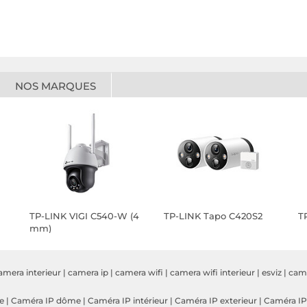
NOS MARQUES
TP-LINK VIGI C540-W (4
TP-LINK Tapo C420S2
T
mm)
amera interieur
|
camera ip
|
camera wifi
|
camera wifi interieur
|
esviz
|
cam
e
|
Caméra IP dôme
|
Caméra IP intérieur
|
Caméra IP exterieur
|
Caméra IP 