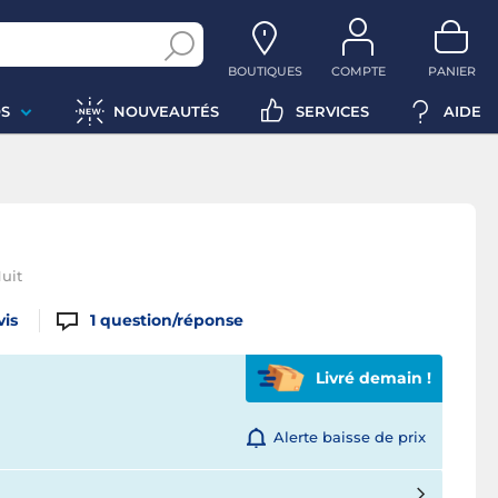
BOUTIQUES
COMPTE
PANIER
S
NOUVEAUTÉS
SERVICES
AIDE
uit
vis
1
question/réponse
Livré demain !
Alerte baisse de prix