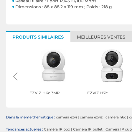
Réseau filaire : 1 port RJ45 10/100 Mbps
Dimensions : 88 x 88.2 x 119 mm ; Poids : 218 g
PRODUITS SIMILAIRES
MEILLEURES VENTES
TC82 Kit
EZVIZ H6c 3MP
EZVIZ H7c
Dans la même thématique :
camera ezvi
|
camera ezviz
|
camera h6c
|
c
Tendances actuelles :
Caméra IP box
|
Caméra IP bullet
|
Caméra IP cub