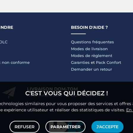
INDRE
BESOIN D'AIDE ?
LDLC
Questions fréquentes
Modes de livraison
Modes de règlement
 : non conforme
Garanties
et
Pack Confort
Demander un retour
LIVRAISON DOM-TOM
C'EST VOUS QUI DÉCIDEZ !
Nous livrons dans les DOM-TOM en HT !
echnologies similaires pour vous proposer des services et offres 
 expérience utilisateur et réaliser des statistiques de visites.
En 
REFUSER
PARAMÉTRER
J'ACCEPTE