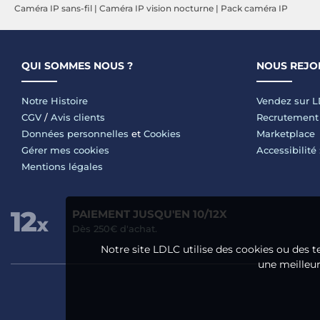
Caméra IP sans-fil
|
Caméra IP vision nocturne
|
Pack caméra IP
QUI SOMMES NOUS ?
NOUS REJO
Notre Histoire
Vendez sur 
CGV
/
Avis clients
Recrutement
Données personnelles
et
Cookies
Marketplace
Gérer mes cookies
Accessibilité
Mentions légales
PAIEMENT JUSQU'EN 10/12X
Dès 250€ d'achat.
Notre site LDLC utilise des cookies ou des t
une meilleure