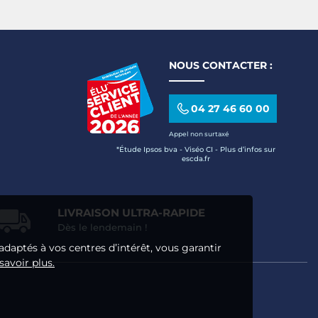
NOUS CONTACTER :
04 27 46 60 00
Appel non surtaxé
*Étude Ipsos bva - Viséo CI - Plus d’infos sur
escda.fr
LIVRAISON ULTRA-RAPIDE
Dès le lendemain !
adaptés à vos centres d’intérêt, vous garantir
savoir plus.