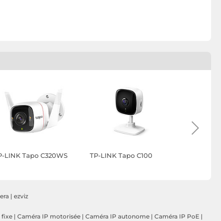
P-LINK Tapo C320WS
TP-LINK Tapo C100
EZVIZ HB8
era
|
ezviz
fixe
|
Caméra IP motorisée
|
Caméra IP autonome
|
Caméra IP PoE
|