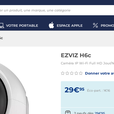
VOTRE PORTABLE
ESPACE APPLE
PROMO
6c
EZVIZ H6c
Caméra IP Wi-Fi Full HD Jour/N
Donner votre a
29€
95
Éco-part. : 1€
16
2 neufs dès
29€95